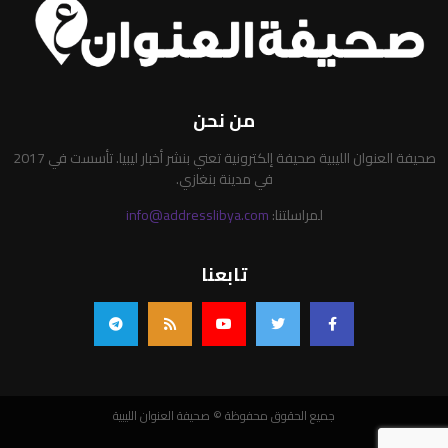
من نحن
صحيفة العنوان الليبية صحيفة إلكترونية تعني بنشر أخبار ليبيا. تأسست في 2017
في مدينة بنغازي.
لمراسلتنا:
info@addresslibya.com
تابعنا
جميع الحقوق محفوظة © صحيفة العنوان الليبية