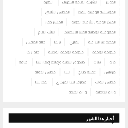
الدولار
الشركة العامة للكهرباء
الكفرة
المؤسسة الوطنية للنفط
المجلس الرئاسي
المركز الوطني للأرصاد الجوية
المشير حفتر
المفوضية الوطنية العليا للانتخابات
النائب العام
الهجرة غير الشرعية
بنغازي
تركيا
حالة الطقس
حكومة الوحدة
حكومة الوحدة الوطنية
خام برنت
درنة
سرت
صندوق التنمية وإعادة إعمار ليبيا
طاقة
طرابلس
عقيلة صالح
ليبيا
مجلس الدولة
مجلس النواب
مصرف ليبيا المركزي
نفط ليبيا
وزارة الداخلية
وزارة الصحة
أخبار هذا الشهر