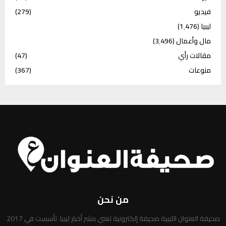
فيديو
(279)
ليبيا
(1٬476)
مال وأعمال
(3٬496)
مقالات رأي
(47)
منوعات
(367)
من نحن
صحيفة العنوان الليبية صحيفة إلكترونية تعني بنشر أخبار ليبيا. تأسست في 2017