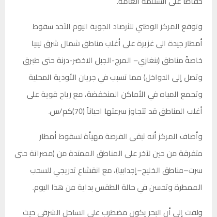
حفاظا على السلامة العامة.
وتوقع المركز الوطني للأرصاد الجوية اليوم الأحد سقوط
أمطار جيدة الى غزيرة على أغلب مناطق شمال شرق ليبيا
خاصةً مناطق (بنغازي– المرج-الجبل الاخضر-درنة حتى طبرق
وتصل إلى الدواخل) مما تسبب في جريان الأودية المحلية
وتجمع المياه في الأماكن المنخفضة، مع رياح قوية على
أغلب المناطق قد تتجاوز سرعتها احياناً (70)كم/س.
وأضاف المركز أنه تبقى الفرصة مهيأة لسقوط أمطار
متفرقة من حين لآخر على المناطق الممتدة من (مصراتة حتى
سرت–مناطق الخليج–إجدابيا)، مع انقشاع تدريجي للسحب
الممطرة وتحسن في حالة الطقس بداية من هذا اليوم.
ولفت إلى أن البحر يكون مضطرب على الساحل الشرقي حيث