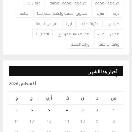
حكومة الوحدة
حكومة الوحدة الوطنية
خام برنت
درنة
سرت
صندوق التنمية وإعادة إعمار ليبيا
طاقة
طرابلس
عقيلة صالح
ليبيا
مجلس الدولة
مجلس النواب
مصرف ليبيا المركزي
نفط ليبيا
وزارة الداخلية
وزارة الصحة
أخبار هذا الشهر
أغسطس 2026
س
د
ن
ث
أرب
خ
ج
7
6
5
4
3
2
1
14
13
12
11
10
9
8