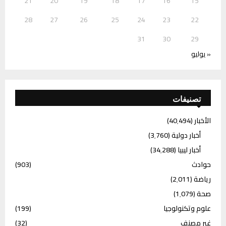
21
20
19
18
17
16
15
28
27
26
25
24
23
22
31
30
29
« يوليو
تصنيفات
الأخبار
(40٬494)
أخبار دولية
(3٬760)
أخبار ليبيا
(34٬288)
حوادث
(903)
رياضة
(2٬011)
صحة
(1٬079)
علوم وتكنولوجيا
(199)
غير مصنف
(32)