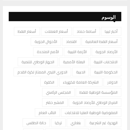
الوسوم
أخبار ليبيا
أسامة حماد
أسعار العملات
أسعار النفط
أسعار النفط العالمية
اقتصاد
الأحوال الجوية
الأرصاد الجوية
الأزمة الليبية
الأمم المتحدة
الانتخابات الليبية
البعثة الأممية
الجهاز الوطني للتنمية
الحكومة الليبية
الدبيبة
الدوري الليبي الممتاز لكرة القدم
الدولار
الشركة العامة للكهرباء
الكفرة
المؤسسة الوطنية للنفط
المجلس الرئاسي
المركز الوطني للأرصاد الجوية
المشير حفتر
المفوضية الوطنية العليا للانتخابات
النائب العام
الهجرة غير الشرعية
بنغازي
تركيا
حالة الطقس