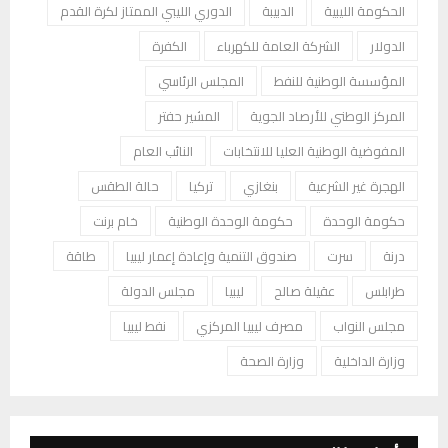
الحكومة الليبية
الدبيبة
الدوري الليبي الممتاز لكرة القدم
الدولار
الشركة العامة للكهرباء
الكفرة
المؤسسة الوطنية للنفط
المجلس الرئاسي
المركز الوطني للأرصاد الجوية
المشير حفتر
المفوضية الوطنية العليا للانتخابات
النائب العام
الهجرة غير الشرعية
بنغازي
تركيا
حالة الطقس
حكومة الوحدة
حكومة الوحدة الوطنية
خام برنت
درنة
سرت
صندوق التنمية وإعادة إعمار ليبيا
طاقة
طرابلس
عقيلة صالح
ليبيا
مجلس الدولة
مجلس النواب
مصرف ليبيا المركزي
نفط ليبيا
وزارة الداخلية
وزارة الصحة