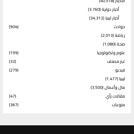
الأخبار
(40٬518)
أخبار دولية
(3٬760)
أخبار ليبيا
(34٬312)
حوادث
(904)
رياضة
(2٬013)
صحة
(1٬080)
علوم وتكنولوجيا
(199)
غير مصنف
(32)
فيديو
(279)
ليبيا
(1٬477)
مال وأعمال
(3٬500)
مقالات رأي
(47)
منوعات
(367)