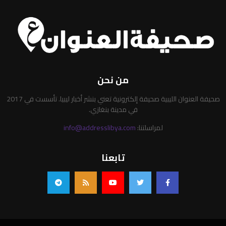
من نحن
صحيفة العنوان الليبية صحيفة إلكترونية تعني بنشر أخبار ليبيا. تأسست في 2017
في مدينة بنغازي.
لمراسلتنا:
info@addresslibya.com
تابعنا