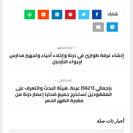
شارك
الخبر السابق
إنشاء غرفة طوارئ في درنة وإخلاء أحياء وتجهيز مدارس
لإيواء النازحين
الخبر التالي
بإجمالي (5621) عينة..هيئة البحث والتعرف على
المفقودين تستخرج جميع ضحايا إعصار درنة من
مقبرة الظهر الحمر
أخبار ذات صلة