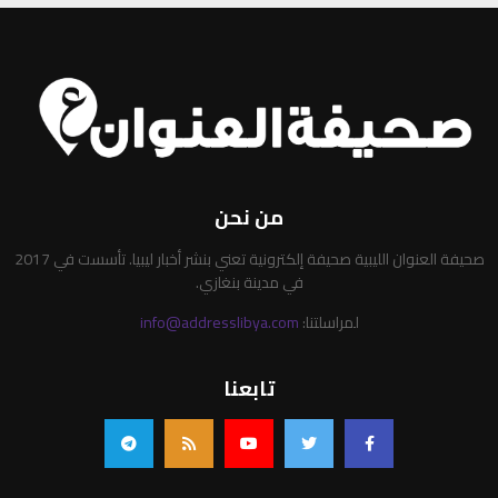
من نحن
صحيفة العنوان الليبية صحيفة إلكترونية تعني بنشر أخبار ليبيا. تأسست في 2017
في مدينة بنغازي.
لمراسلتنا:
info@addresslibya.com
تابعنا