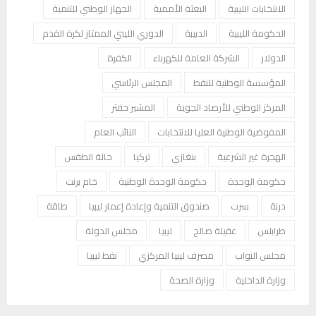
الانتخابات الليبية
البعثة الأممية
الجهاز الوطني للتنمية
الحكومة الليبية
الدبيبة
الدوري الليبي الممتاز لكرة القدم
الدولار
الشركة العامة للكهرباء
الكفرة
المؤسسة الوطنية للنفط
المجلس الرئاسي
المركز الوطني للأرصاد الجوية
المشير حفتر
المفوضية الوطنية العليا للانتخابات
النائب العام
الهجرة غير الشرعية
بنغازي
تركيا
حالة الطقس
حكومة الوحدة
حكومة الوحدة الوطنية
خام برنت
درنة
سرت
صندوق التنمية وإعادة إعمار ليبيا
طاقة
طرابلس
عقيلة صالح
ليبيا
مجلس الدولة
مجلس النواب
مصرف ليبيا المركزي
نفط ليبيا
وزارة الداخلية
وزارة الصحة