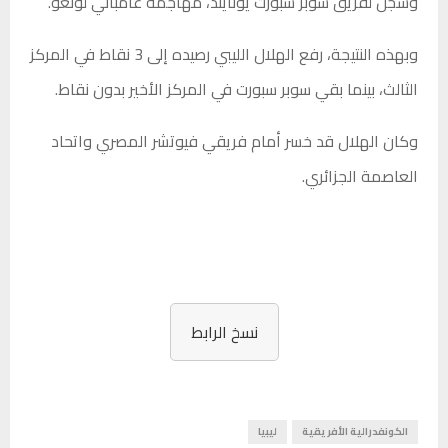
وسجل
لفريق سوبر سبورت يونايتد، مهاجمه غامباني لونغو.
وبهذه النتيجة، رفع الهلال الليبي رصيده إلى 3 نقاط في المركز
الثالث، بينما بقي سوبر سبورت في المركز الأخير بدون نقاط.
وكان الهلال قد خسر أمام فريقي فيوتشر المصري واتحاد
العاصمة الجزائري.
نسخ الرابط
الكونفدرالية الأفريقية
ليبيا