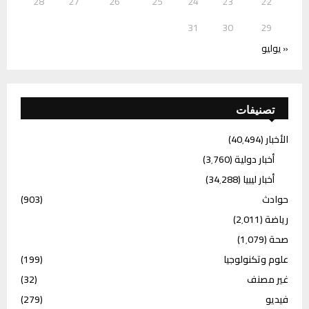
28
27
26
25
24
23
22
31
30
29
« يوليو
تصنيفات
الأخبار
(40٬494)
أخبار دولية
(3٬760)
أخبار ليبيا
(34٬288)
حوادث
(903)
رياضة
(2٬011)
صحة
(1٬079)
علوم وتكنولوجيا
(199)
غير مصنف
(32)
فيديو
(279)