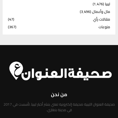
ليبيا
(1٬476)
مال وأعمال
(3٬496)
مقالات رأي
(47)
منوعات
(367)
من نحن
صحيفة العنوان الليبية صحيفة إلكترونية تعني بنشر أخبار ليبيا. تأسست في 2017
في مدينة بنغازي.