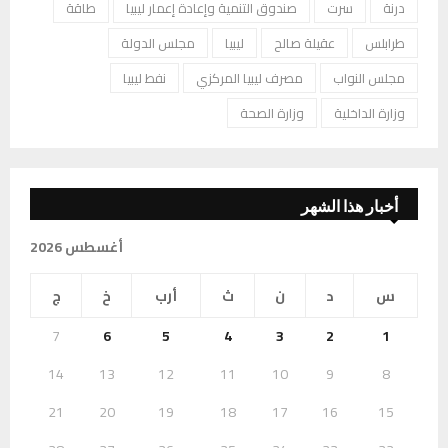
درنة
سرت
صندوق التنمية وإعادة إعمار ليبيا
طاقة
طرابلس
عقيلة صالح
ليبيا
مجلس الدولة
مجلس النواب
مصرف ليبيا المركزي
نفط ليبيا
وزارة الداخلية
وزارة الصحة
أخبار هذا الشهر
أغسطس 2026
س
د
ن
ث
أرب
خ
ج
7
6
5
4
3
2
1
14
13
12
11
10
9
8
21
20
19
18
17
16
15