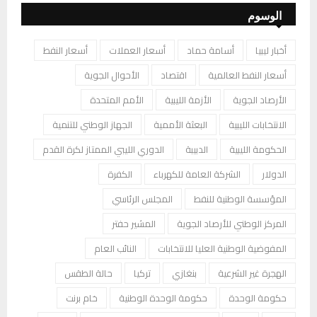
الوسوم
أخبار ليبيا
أسامة حماد
أسعار العملات
أسعار النفط
أسعار النفط العالمية
اقتصاد
الأحوال الجوية
الأرصاد الجوية
الأزمة الليبية
الأمم المتحدة
الانتخابات الليبية
البعثة الأممية
الجهاز الوطني للتنمية
الحكومة الليبية
الدبيبة
الدوري الليبي الممتاز لكرة القدم
الدولار
الشركة العامة للكهرباء
الكفرة
المؤسسة الوطنية للنفط
المجلس الرئاسي
المركز الوطني للأرصاد الجوية
المشير حفتر
المفوضية الوطنية العليا للانتخابات
النائب العام
الهجرة غير الشرعية
بنغازي
تركيا
حالة الطقس
حكومة الوحدة
حكومة الوحدة الوطنية
خام برنت