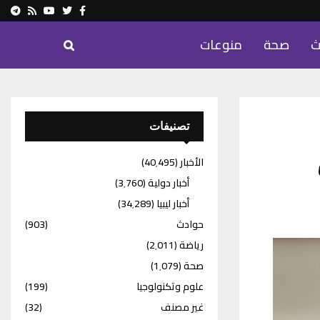
ram
Youtube
Rss
Twitter
Facebook
ث
صحة
منوعات
تصنيفات
الأخبار
(40٬495)
أخبار دولية
(3٬760)
أخبار ليبيا
(34٬289)
حوادث
(903)
رياضة
(2٬011)
صحة
(1٬079)
علوم وتكنولوجيا
(199)
غير مصنف
(32)