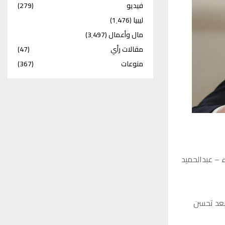
فيديو
(279)
ليبيا
(1٬476)
مال وأعمال
(3٬497)
مقالات رأي
(47)
منوعات
(367)
 – عبدالحميد
بعد تحسن