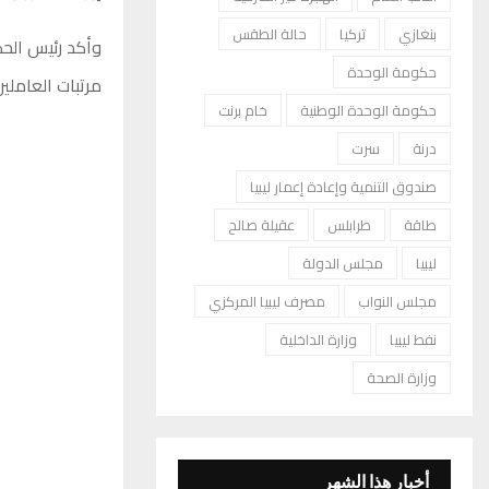
بنغازي
تركيا
حالة الطقس
وأكد رئيس الحك
حكومة الوحدة
مرتبات العاملين
حكومة الوحدة الوطنية
خام برنت
درنة
سرت
صندوق التنمية وإعادة إعمار ليبيا
طاقة
طرابلس
عقيلة صالح
ليبيا
مجلس الدولة
مجلس النواب
مصرف ليبيا المركزي
نفط ليبيا
وزارة الداخلية
وزارة الصحة
أخبار هذا الشهر