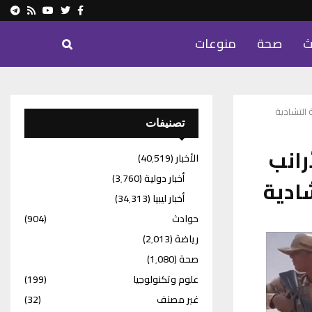
ram
Youtube
Rss
Twitter
Facebook
ث
صحة
منوعات
 التشادية
تصنيفات
رانب
الأخبار
(40٬519)
أخبار دولية
(3٬760)
ادية
أخبار ليبيا
(34٬313)
حوادث
(904)
رياضة
(2٬013)
صحة
(1٬080)
علوم وتكنولوجيا
(199)
غير مصنف
(32)