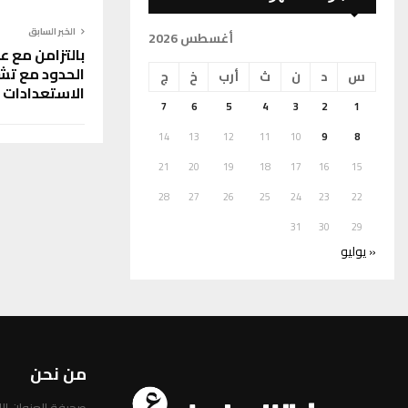
الخبر السابق
أغسطس 2026
بالتزامن مع 
الحدود مع تشا
س
د
ن
ث
أرب
خ
ج
الاستعدادات ل
7
6
5
4
3
2
1
14
13
12
11
10
9
8
21
20
19
18
17
16
15
28
27
26
25
24
23
22
31
30
29
« يوليو
من نحن