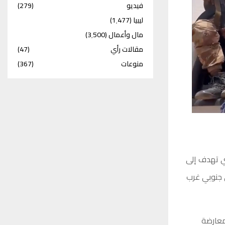
فيديو
(279)
ليبيا
(1٬477)
مال وأعمال
(3٬500)
مقالات رأي
(47)
منوعات
(367)
تي تهدف إلى
نب في جنوبي غرب
معارضة