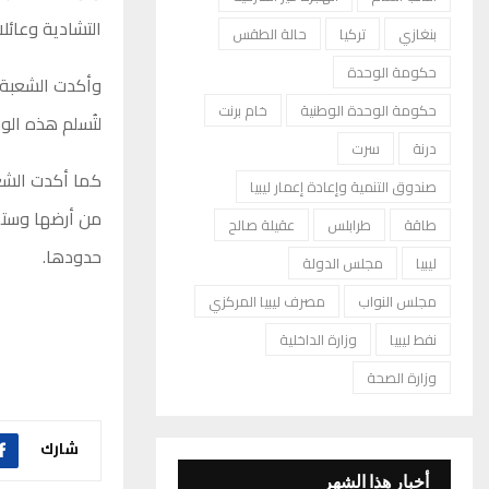
التشادية وعائلا
بنغازي
تركيا
حالة الطقس
حكومة الوحدة
وأكدت الشعبة 
حكومة الوحدة الوطنية
خام برنت
لتُسلم هذه الوح
درنة
سرت
كما أكدت الشعب
صندوق التنمية وإعادة إعمار ليبيا
من أرضها وستض
طاقة
طرابلس
عقيلة صالح
حدودها.
ليبيا
مجلس الدولة
مجلس النواب
مصرف ليبيا المركزي
نفط ليبيا
وزارة الداخلية
وزارة الصحة
شارك
أخبار هذا الشهر