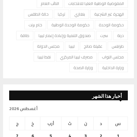
المفوضية الوطنية العليا للانتخابات
النائب العام
الهجرة غير الشرعية
بنغازي
تركيا
حالة الطقس
حكومة الوحدة
حكومة الوحدة الوطنية
خام برنت
درنة
سرت
صندوق التنمية وإعادة إعمار ليبيا
طاقة
طرابلس
عقيلة صالح
ليبيا
مجلس الدولة
مجلس النواب
مصرف ليبيا المركزي
نفط ليبيا
وزارة الداخلية
وزارة الصحة
أخبار هذا الشهر
أغسطس 2026
س
د
ن
ث
أرب
خ
ج
7
6
5
4
3
2
1