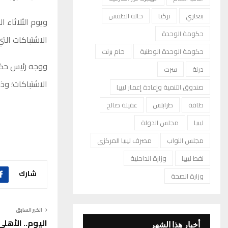
بنغازي
تركيا
حالة الطقس
ويوم الثلاثاء 
حكومة الوحدة
الاشتباكات ال
حكومة الوحدة الوطنية
خام برنت
ووجه رئيس حكوم
درنة
سرت
الاشتباكات؛ وذ
صندوق التنمية وإعادة إعمار ليبيا
طاقة
طرابلس
عقيلة صالح
ليبيا
مجلس الدولة
مجلس النواب
مصرف ليبيا المركزي
نفط ليبيا
وزارة الداخلية
شارك
وزارة الصحة
الخبر السابق
اليوم.. الأهلي
أخبار هذا الشهر