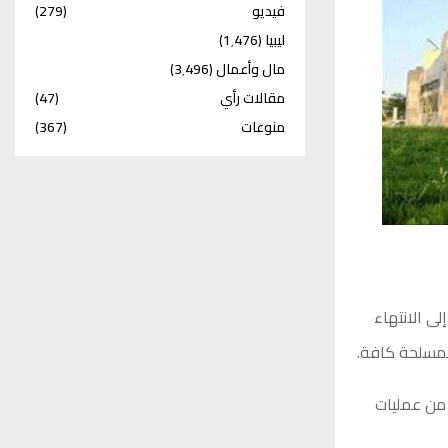
فيديو
(279)
ليبيا
(1٬476)
مال وأعمال
(3٬496)
مقالات رأي
(47)
منوعات
(367)
لى الانتهاء
لمسلحة كافة.
ء من عمليات