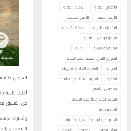
الأحوال الجوية
الأرصاد الجوية
الأزمة الليبية
الأمم المتحدة
الانتخابات الليبية
البعثة الأممية
الجهاز الوطني للتنمية
الحكومة الليبية
الدبيبة
الدوري الليبي الممتاز لكرة القدم
الدولار
الشركة العامة للكهرباء
العنوان-طرابل
الكفرة
المؤسسة الوطنية للنفط
المجلس الرئاسي
أعلنت رئاسة جام
المركز الوطني للأرصاد الجوية
من التنسيق مع 
المشير حفتر
وأشارت الجامعة،
المفوضية الوطنية العليا للانتخابات
التنظيف وإزالة
النائب العام
الهجرة غير الشرعية