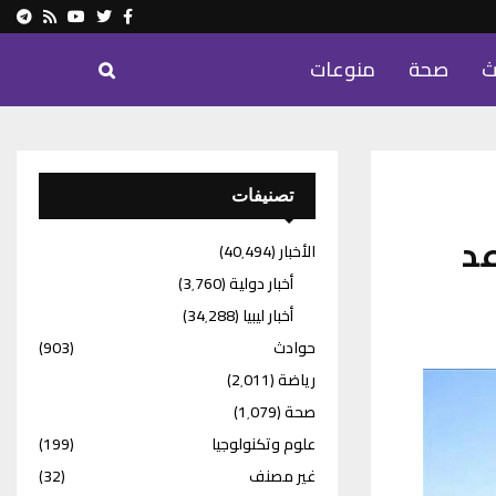
ram
Youtube
Rss
Twitter
Facebook
ث
صحة
منوعات
تصنيفات
عد
الأخبار
(40٬494)
أخبار دولية
(3٬760)
أخبار ليبيا
(34٬288)
حوادث
(903)
رياضة
(2٬011)
صحة
(1٬079)
علوم وتكنولوجيا
(199)
غير مصنف
(32)