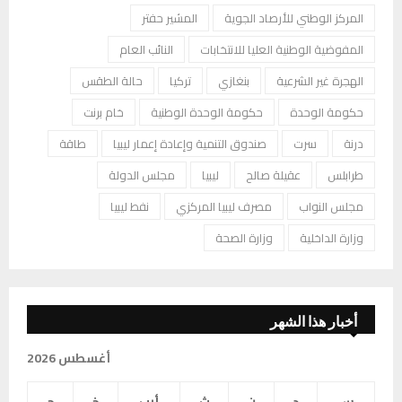
المركز الوطني للأرصاد الجوية
المشير حفتر
المفوضية الوطنية العليا للانتخابات
النائب العام
الهجرة غير الشرعية
بنغازي
تركيا
حالة الطقس
حكومة الوحدة
حكومة الوحدة الوطنية
خام برنت
درنة
سرت
صندوق التنمية وإعادة إعمار ليبيا
طاقة
طرابلس
عقيلة صالح
ليبيا
مجلس الدولة
مجلس النواب
مصرف ليبيا المركزي
نفط ليبيا
وزارة الداخلية
وزارة الصحة
أخبار هذا الشهر
أغسطس 2026
س
د
ن
ث
أرب
خ
ج