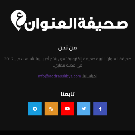
من نحن
صحيفة العنوان الليبية صحيفة إلكترونية تعني بنشر أخبار ليبيا. تأسست في 2017
في مدينة بنغازي.
لمراسلتنا:
info@addresslibya.com
تابعنا