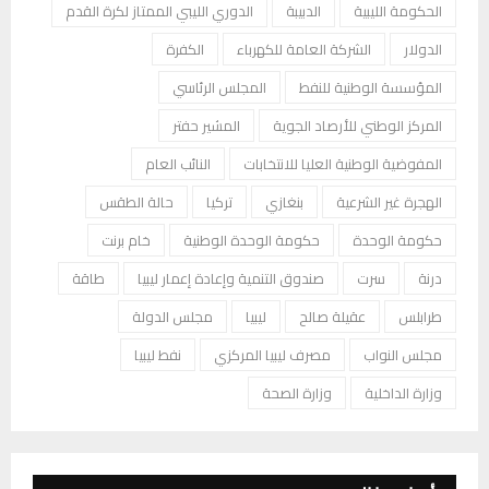
الحكومة الليبية
الدبيبة
الدوري الليبي الممتاز لكرة القدم
الدولار
الشركة العامة للكهرباء
الكفرة
المؤسسة الوطنية للنفط
المجلس الرئاسي
المركز الوطني للأرصاد الجوية
المشير حفتر
المفوضية الوطنية العليا للانتخابات
النائب العام
الهجرة غير الشرعية
بنغازي
تركيا
حالة الطقس
حكومة الوحدة
حكومة الوحدة الوطنية
خام برنت
درنة
سرت
صندوق التنمية وإعادة إعمار ليبيا
طاقة
طرابلس
عقيلة صالح
ليبيا
مجلس الدولة
مجلس النواب
مصرف ليبيا المركزي
نفط ليبيا
وزارة الداخلية
وزارة الصحة