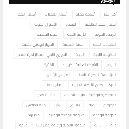
الوسوم
أخبار ليبيا
أسامة حماد
أسعار العملات
أسعار النفط
أسعار النفط العالمية
اقتصاد
الأحوال الجوية
الأرصاد الجوية
الأزمة الليبية
الأمم المتحدة
الانتخابات الليبية
البعثة الأممية
الجهاز الوطني للتنمية
الحكومة الليبية
الدبيبة
الدوري الليبي الممتاز لكرة القدم
الدولار
الشركة العامة للكهرباء
الكفرة
المؤسسة الوطنية للنفط
المجلس الرئاسي
المركز الوطني للأرصاد الجوية
المشير حفتر
المفوضية الوطنية العليا للانتخابات
النائب العام
الهجرة غير الشرعية
بنغازي
تركيا
حالة الطقس
حكومة الوحدة
حكومة الوحدة الوطنية
خام برنت
درنة
سرت
صندوق التنمية وإعادة إعمار ليبيا
طاقة