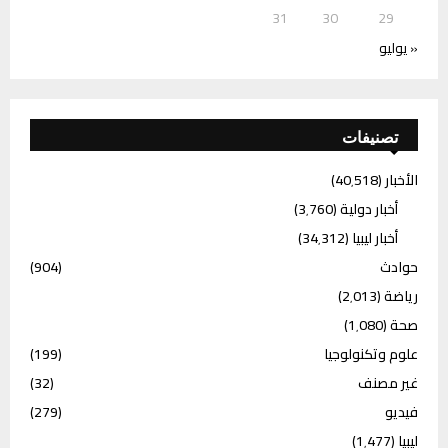
31
30
29
« يوليو
تصنيفات
الأخبار
(40٬518)
أخبار دولية
(3٬760)
أخبار ليبيا
(34٬312)
حوادث
(904)
رياضة
(2٬013)
صحة
(1٬080)
علوم وتكنولوجيا
(199)
غير مصنف
(32)
فيديو
(279)
ليبيا
(1٬477)