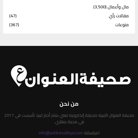
مال وأعمال
(3٬500)
مقالات رأي
(47)
منوعات
(367)
من نحن
صحيفة العنوان الليبية صحيفة إلكترونية تعني بنشر أخبار ليبيا. تأسست في 2017
في مدينة بنغازي.
لمراسلتنا:
info@addresslibya.com