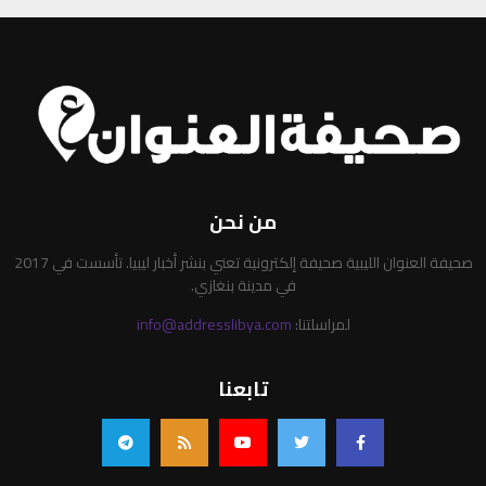
من نحن
صحيفة العنوان الليبية صحيفة إلكترونية تعني بنشر أخبار ليبيا. تأسست في 2017
في مدينة بنغازي.
لمراسلتنا:
info@addresslibya.com
تابعنا