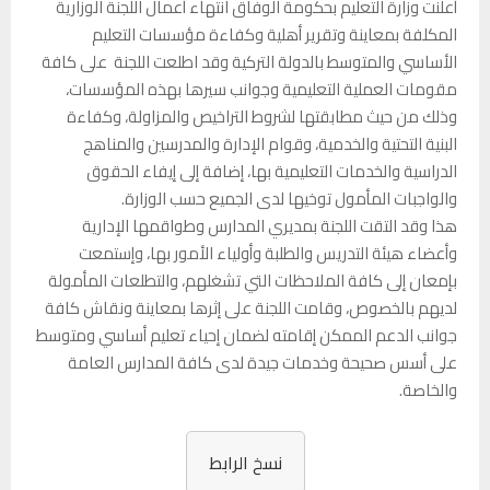
أعلنت وزارة التعليم بحكومة الوفاق انتهاء أعمال اللجنة الوزارية
المكلفة بمعاينة وتقرير أهلية وكفاءة مؤسسات التعليم
الأساسي والمتوسط بالدولة التركية وقد اطلعت اللجنة
على كافة
مقومات العملية التعليمية وجوانب سيرها بهذه المؤسسات،
وذلك من حيث مطابقتها لشروط التراخيص والمزاولة، وكفاءة
البنية التحتية والخدمية، وقوام الإدارة والمدرسين والمناهج
الدراسية والخدمات التعليمية بها، إضافة إلى إيفاء الحقوق
والواجبات المأمول توخيها لدى الجميع حسب الوزارة.
هذا وقد التقت اللجنة بمديري المدارس وطواقمها الإدارية
وأعضاء هيئة التدريس والطلبة وأولياء الأمور بها، وإستمعت
بإمعان إلى كافة الملاحظات التي تشغلهم، والتطلعات المأمولة
لديهم بالخصوص، وقامت اللجنة على إثرها بمعاينة ونقاش كافة
جوانب الدعم الممكن إقامته لضمان إحياء تعليم أساسي ومتوسط
على أسس صحيحة وخدمات جيدة لدى كافة المدارس العامة
والخاصة.
نسخ الرابط