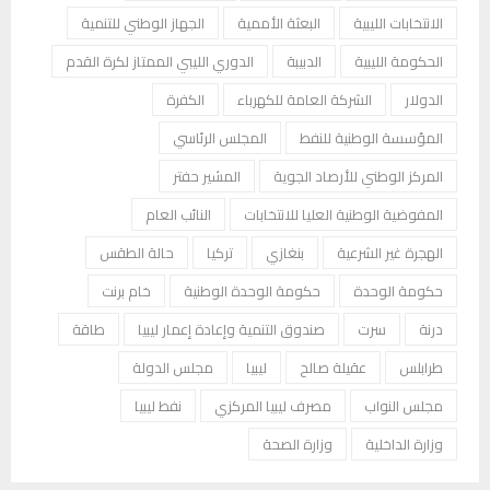
الانتخابات الليبية
البعثة الأممية
الجهاز الوطني للتنمية
الحكومة الليبية
الدبيبة
الدوري الليبي الممتاز لكرة القدم
الدولار
الشركة العامة للكهرباء
الكفرة
المؤسسة الوطنية للنفط
المجلس الرئاسي
المركز الوطني للأرصاد الجوية
المشير حفتر
المفوضية الوطنية العليا للانتخابات
النائب العام
الهجرة غير الشرعية
بنغازي
تركيا
حالة الطقس
حكومة الوحدة
حكومة الوحدة الوطنية
خام برنت
درنة
سرت
صندوق التنمية وإعادة إعمار ليبيا
طاقة
طرابلس
عقيلة صالح
ليبيا
مجلس الدولة
مجلس النواب
مصرف ليبيا المركزي
نفط ليبيا
وزارة الداخلية
وزارة الصحة