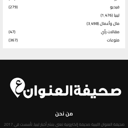
فيديو
(279)
ليبيا
(1٬476)
مال وأعمال
(3٬498)
مقالات رأي
(47)
منوعات
(367)
من نحن
صحيفة العنوان الليبية صحيفة إلكترونية تعني بنشر أخبار ليبيا. تأسست في 2017