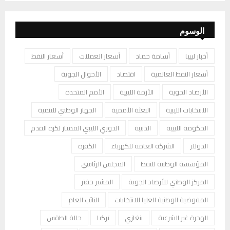
الوسوم
أخبار ليبيا
أسامة حماد
أسعار العملات
أسعار النفط
أسعار النفط العالمية
اقتصاد
الأحوال الجوية
الأرصاد الجوية
الأزمة الليبية
الأمم المتحدة
الانتخابات الليبية
البعثة الأممية
الجهاز الوطني للتنمية
الحكومة الليبية
الدبيبة
الدوري الليبي الممتاز لكرة القدم
الدولار
الشركة العامة للكهرباء
الكفرة
المؤسسة الوطنية للنفط
المجلس الرئاسي
المركز الوطني للأرصاد الجوية
المشير حفتر
المفوضية الوطنية العليا للانتخابات
النائب العام
الهجرة غير الشرعية
بنغازي
تركيا
حالة الطقس