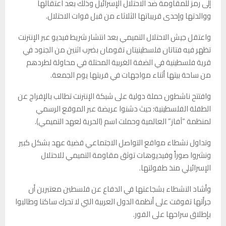
إلى رمز للمقاومة ضد الاحتلال الإسرائيل وذلك بعد اعتقالها
ووالدتها وإحدى قريباتها الثلاثاء من قبل قوات الاحتلال.
واعتقل جيش الاحتلال التميمي بعد انتشار شريط فيديو عبر الإنترنت
تظهر فيه فتاتان فلسطينيتان تقومان بضرب اثنين من الجنود في
قرية فلسطينية في الضفة الغربية المحتلة في محاولة لطردهم
من ساحة بيتها أثناء مواجهات في قريتها يوم الجمعة.
وافتتح ناشطون حملة دولية على شبكة الإنترنت تطالب بالإفراج عن
الطفلة الفلسطينية؛ حيث دشنوا عريضة عبر الموقع الرسمي
لمنظمة “آفاز” العالمية وحملت اسم (الحرية لعهد التميمي).
وتداول نشطاء مواقع التواصل الاجتماعي قضية عهد بشكل كبير
ونشروا صوراً وفيديوهات توثق مقاومة التميمي للاحتلال
الإسرائيلي منذ طفولتها.
وأشاد النشطاء بشجاعتها في الدفاع عن فلسطين معتبرين أن
جرأتها تفوقت على أنظمة الدول العربية التي لا تحرك ساكنا وطالبوا
بإطلاق سراحها على الفور.