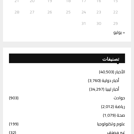
21
20
19
18
17
16
15
28
27
26
25
24
23
22
31
30
29
« يوليو
تصنيفات
الأخبار
(40٬503)
أخبار دولية
(3٬760)
أخبار ليبيا
(34٬297)
حوادث
(903)
رياضة
(2٬012)
صحة
(1٬079)
علوم وتكنولوجيا
(199)
غير مصنف
(32)