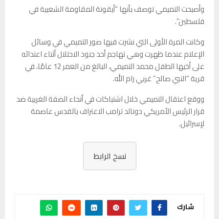
وأصبحت التميمي توصف بأنها “أيقونة المقاومة الشعبية في
فلسطين”.
وكانت المرة الأولى التي نشرت فيها صور التميمي في وسائل
الإعلام عندما ظهرت وهي تهاجم أحد جنود الاحتلال أثناء اعتدائه
على أخيها الطفل محمد التميمي، البالغ من العمر 12 عامًا، في
قرية “النبي صالح” غربي رام الله.
ووقع اعتقال التميمي خلال اشتباكات في أنحاء الضفة الغربية ضد
قرار الرئيس الأمريكي دونالد ترامب الاعتراف بالقدس عاصمة
لإسرائيل.
نسخ الرابط
شارك