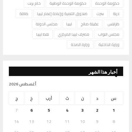
حكومة الوحدة
حكومة الوحدة الوطنية
خام برنت
درنة
سرت
صندوق التنمية وإعادة إعمار ليبيا
طاقة
طرابلس
عقيلة صالح
ليبيا
مجلس الدولة
مجلس النواب
مصرف ليبيا المركزي
نفط ليبيا
وزارة الداخلية
وزارة الصحة
أخبار هذا الشهر
أغسطس 2026
س
د
ن
ث
أرب
خ
ج
7
6
5
4
3
2
1
14
13
12
11
10
9
8