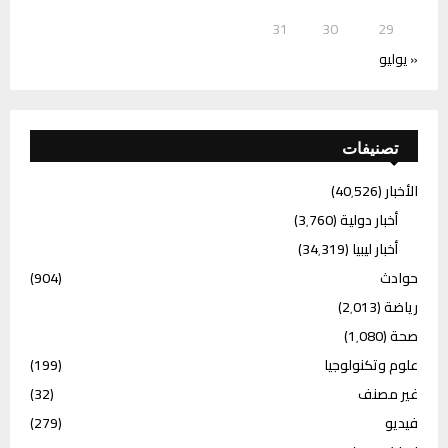
31
30
29
« يوليو
تصنيفات
الأخبار
(40٬526)
أخبار دولية
(3٬760)
أخبار ليبيا
(34٬319)
حوادث
(904)
رياضة
(2٬013)
صحة
(1٬080)
علوم وتكنولوجيا
(199)
غير مصنف
(32)
فيديو
(279)