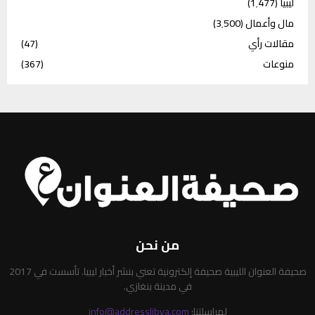
ليبيا
(1٬477)
مال وأعمال
(3٬500)
مقالات رأي
(47)
منوعات
(367)
من نحن
صحيفة العنوان الليبية صحيفة إلكترونية تعني بنشر أخبار ليبيا. تأسست في 2017
في مدينة بنغازي.
لمراسلتنا:
info@addresslibya.com