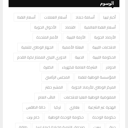
الوسوم
أخبار ليبيا
أسامة حماد
أسعار العملات
أسعار النفط
أسعار النفط العالمية
اقتصاد
الأحوال الجوية
الأرصاد الجوية
الأزمة الليبية
الأمم المتحدة
الانتخابات الليبية
البعثة الأممية
الجهاز الوطني للتنمية
الحكومة الليبية
الدبيبة
الدوري الليبي الممتاز لكرة القدم
الدولار
الشركة العامة للكهرباء
الكفرة
المؤسسة الوطنية للنفط
المجلس الرئاسي
المركز الوطني للأرصاد الجوية
المشير حفتر
المفوضية الوطنية العليا للانتخابات
النائب العام
الهجرة غير الشرعية
بنغازي
تركيا
حالة الطقس
حكومة الوحدة
حكومة الوحدة الوطنية
خام برنت
درنة
سرت
صندوق التنمية وإعادة إعمار ليبيا
طاقة