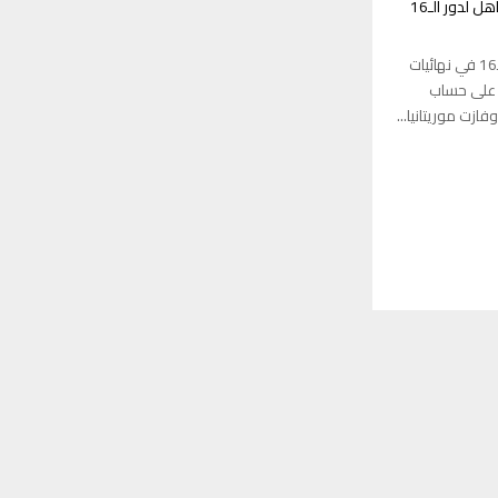
كأس أفريقيا.. موريتانيا تقصي الجزائر وتتأهل لدور الـ16
العنوان تأهل منتخب موريتانيا إلى دور الـ16 في نهائيات
م على حساب