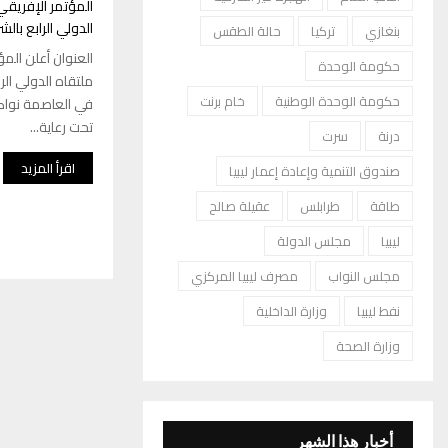
المؤتمر الإفريقي
الدولي الرابع بالش
بنغازي
تركيا
حالة الطقس
العنوان أعلن الم
حكومة الوحدة
ملتقاه الدولي الر
حكومة الوحدة الوطنية
خام برنت
تحت رعاية...
درنة
سرت
اقرأ المزيد
صندوق التنمية وإعادة إعمار ليبيا
طاقة
طرابلس
عقيلة صالح
ليبيا
مجلس الدولة
مجلس النواب
مصرف ليبيا المركزي
نفط ليبيا
وزارة الداخلية
وزارة الصحة
أخبار هذا الشهر