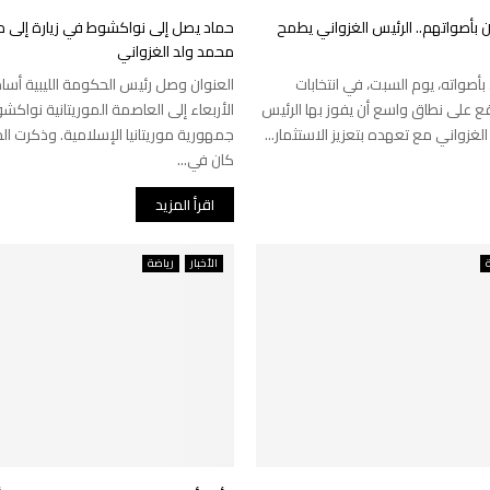
ن بأصواتهم.. الرئيس الغزواني يطمح
حماد يصل إلى نواكشوط في زيارة إلى مو
محمد ولد الغزواني
 بأصواته، يوم السبت، في انتخابات
العنوان وصل رئيس الحكومة الليبية أسامة
ع على نطاق واسع أن يفوز بها الرئيس
الأربعاء إلى العاصمة الموريتانية نواكش
لغزواني مع تعهده بتعزيز الاستثمار...
جمهورية موريتانيا الإسلامية. وذكرت الح
كان في...
اقرأ المزيد
ة
الأخبار
رياضة