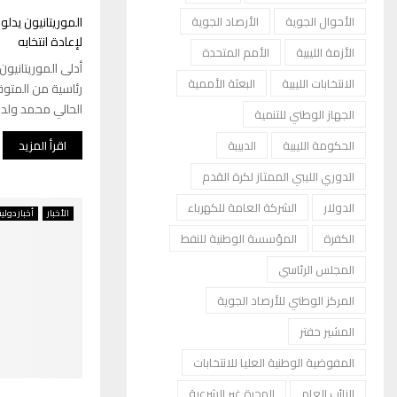
الموريتانيون يدلو
الأحوال الجوية
الأرصاد الجوية
لإعادة انتخابه
الأزمة الليبية
الأمم المتحدة
أدلى الموريتانيون
الانتخابات الليبية
البعثة الأممية
رئاسية من المتوق
الحالي محمد ولد ا
الجهاز الوطني للتنمية
اقرأ المزيد
الحكومة الليبية
الدبيبة
الدوري الليبي الممتاز لكرة القدم
الدولار
الشركة العامة للكهرباء
الأخبار
أخبار دولي
الكفرة
المؤسسة الوطنية للنفط
المجلس الرئاسي
المركز الوطني للأرصاد الجوية
المشير حفتر
المفوضية الوطنية العليا للانتخابات
النائب العام
الهجرة غير الشرعية