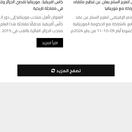
 لتعزيز السلم يعلن عن تنظيم ملتقاه
راكة مع موريتانيا
في مفاجئة تاريخية
ؤتمر الإفريقي لتعزيز السلم عن عقد
ابع، بالشراكة مع الحكومة الموريتانية
كأس أفريقيا، محققًا مفاجئة هذا العا
في العاصمة نواكشوط أيام 09-10-11 من يناير 2024م،
منتخب الجزائر، الفائزة باللقب في 2019. وفازت موريتانيا...
اقرأ المزيد
تصفح المزيد