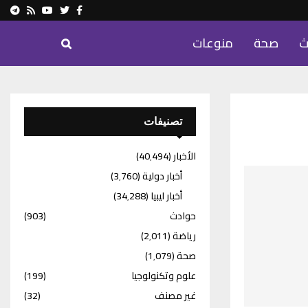
ram
Youtube
Rss
Twitter
Facebook
ث
صحة
منوعات
تصنيفات
الأخبار
(40٬494)
أخبار دولية
(3٬760)
أخبار ليبيا
(34٬288)
حوادث
(903)
رياضة
(2٬011)
صحة
(1٬079)
علوم وتكنولوجيا
(199)
غير مصنف
(32)