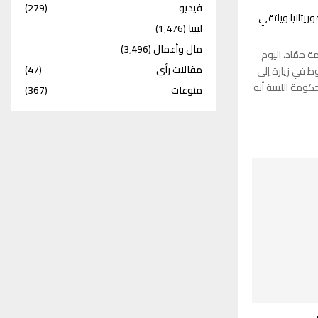
فيديو
(279)
ريتانيا ويلتقي
ليبيا
(1٬476)
مال وأعمال
(3٬496)
 حمّاد، اليوم
مقالات رأي
(47)
وط في زيارة إلى
كومة الليبية أنه
منوعات
(367)