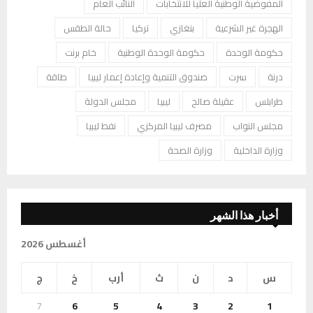
المفوضية الوطنية العليا للانتخابات
النائب العام
الهجرة غير الشرعية
بنغازي
تركيا
حالة الطقس
حكومة الوحدة
حكومة الوحدة الوطنية
خام برنت
درنة
سرت
صندوق التنمية وإعادة إعمار ليبيا
طاقة
طرابلس
عقيلة صالح
ليبيا
مجلس الدولة
مجلس النواب
مصرف ليبيا المركزي
نفط ليبيا
وزارة الداخلية
وزارة الصحة
أخبار هذا الشهر
أغسطس 2026
س
د
ن
ث
أرب
خ
ج
7
6
5
4
3
2
1