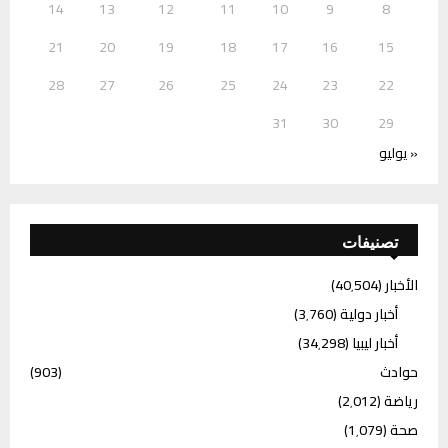
14
13
12
11
10
9
8
21
20
19
18
17
16
15
28
27
26
25
24
23
22
31
30
29
« يوليو
تصنيفات
الأخبار
(40٬504)
أخبار دولية
(3٬760)
أخبار ليبيا
(34٬298)
حوادث
(903)
رياضة
(2٬012)
صحة
(1٬079)