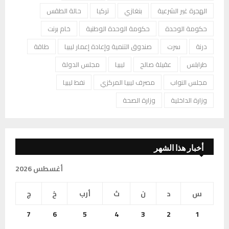
الهجرة غير الشرعية
بنغازي
تركيا
حالة الطقس
حكومة الوحدة
حكومة الوحدة الوطنية
خام برنت
درنة
سرت
صندوق التنمية وإعادة إعمار ليبيا
طاقة
طرابلس
عقيلة صالح
ليبيا
مجلس الدولة
مجلس النواب
مصرف ليبيا المركزي
نفط ليبيا
وزارة الداخلية
وزارة الصحة
أخبار هذا الشهر
أغسطس 2026
س
د
ن
ث
أرب
خ
ج
7
6
5
4
3
2
1