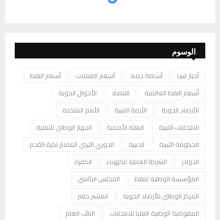
الوسوم
أخبار ليبيا
أسامة حماد
أسعار العملات
أسعار النفط
أسعار النفط العالمية
اقتصاد
الأحوال الجوية
الأرصاد الجوية
الأزمة الليبية
الأمم المتحدة
الانتخابات الليبية
البعثة الأممية
الجهاز الوطني للتنمية
الحكومة الليبية
الدبيبة
الدوري الليبي الممتاز لكرة القدم
الدولار
الشركة العامة للكهرباء
الكفرة
المؤسسة الوطنية للنفط
المجلس الرئاسي
المركز الوطني للأرصاد الجوية
المشير حفتر
المفوضية الوطنية العليا للانتخابات
النائب العام