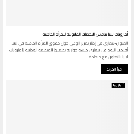
أمازونات ليبيا تناقش التحديات القانونية للمرأة الحاضنة
العنوان-بنغازي في إطار تعزيز الوعي حول حقوق المرأة الحاضنة في ليبيا،
أقيمت اليوم في بنغازي جلسة حوارية نظمتها المنظمة الوطنية لأمازونات
ليبيا بالتعاون مع منظمة...
اقرأ المزيد
أخبار ليبيا