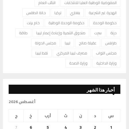
المفوضية الوطنية العليا للانتخابات
النائب العام
الهجرة غير الشرعية
بنغازي
تركيا
حالة الطقس
حكومة الوحدة
حكومة الوحدة الوطنية
خام برنت
درنة
سرت
صندوق التنمية وإعادة إعمار ليبيا
طاقة
طرابلس
عقيلة صالح
ليبيا
مجلس الدولة
مجلس النواب
مصرف ليبيا المركزي
نفط ليبيا
وزارة الداخلية
وزارة الصحة
أخبار هذا الشهر
أغسطس 2026
س
د
ن
ث
أرب
خ
ج
7
6
5
4
3
2
1