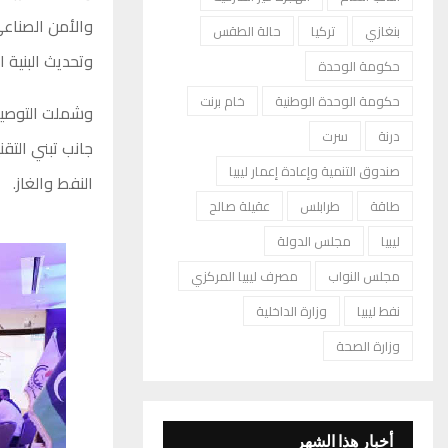
والأمن الصناعي
بنغازي
تركيا
حالة الطقس
وتحديث البنية 
حكومة الوحدة
حكومة الوحدة الوطنية
خام برنت
وشملت التوصيات
درنة
سرت
جانب تبني التقن
صندوق التنمية وإعادة إعمار ليبيا
النفط والغاز.
طاقة
طرابلس
عقيلة صالح
ليبيا
مجلس الدولة
مجلس النواب
مصرف ليبيا المركزي
نفط ليبيا
وزارة الداخلية
وزارة الصحة
أخبار هذا الشهر