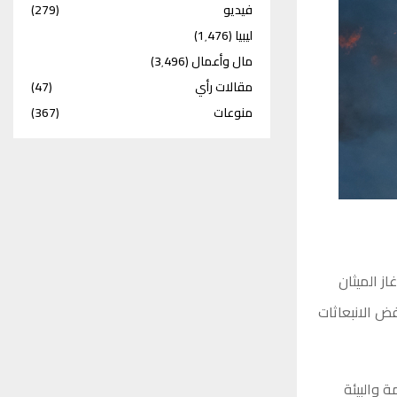
فيديو
(279)
ليبيا
(1٬476)
مال وأعمال
(3٬496)
مقالات رأي
(47)
منوعات
(367)
ز الميثان
ض الانبعاثات
 والبيئة