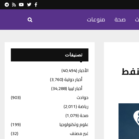
ram
Youtube
Rss
Twitter
Facebook
ث
صحة
منوعات
تصنيفات
نفط
الأخبار
(40٬494)
أخبار دولية
(3٬760)
أخبار ليبيا
(34٬288)
حوادث
(903)
رياضة
(2٬011)
صحة
(1٬079)
علوم وتكنولوجيا
(199)
غير مصنف
(32)