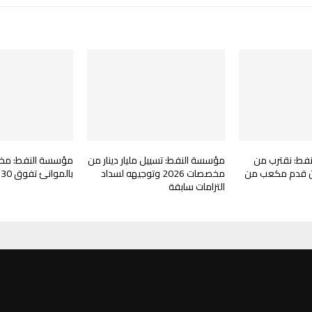
فط: نقترب من
مؤسسة النفط: تسييل مليار دينار من
مؤسسة النفط: مخز
 مليون قدم مكعب من
مخصصات 2026 وتوجيهه لسداد
بالموانئ تفوق 130 ألف طن متري
التزامات سابقة