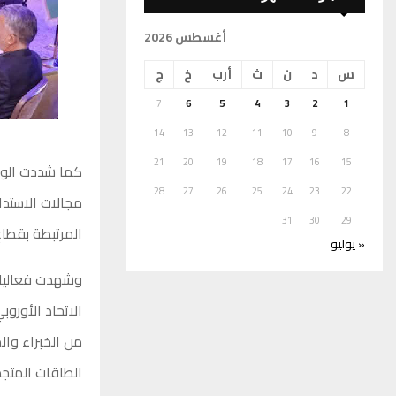
أغسطس 2026
س
د
ن
ث
أرب
خ
ج
7
6
5
4
3
2
1
14
13
12
11
10
9
8
21
20
19
18
17
16
15
كما شددت الورش
28
27
26
25
24
23
22
مجالات الاستدا
31
30
29
المرتبطة بقطاع
« يوليو
وشهدت فعاليات
الاتحاد الأوروب
من الخبراء وال
الطاقات المتجد