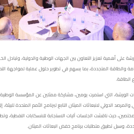
ة على أهمية تعزيز التعاون بين الجهات الوطنية والدولية، وتبادل الخب
مة والطاقة المتجددة، بما يسهم في تطوير حلول عملية لمواجهة التحدي
 الطاقة.
 الورشة، التي استمرت يومين، مشاركة ممثلين عن المؤسسة الوطنية 
ي والمرصد الدولي لانبعاثات الميثان التابع لبرنامج الأمم المتحدة للبيئة، 
مختصين، حيث ناقشت الجلسات آليات الاستجابة للانسكابات النفطية، وتط
دة، وسبل تطبيق متطلبات برنامج خفض انبعاثات الميثان.