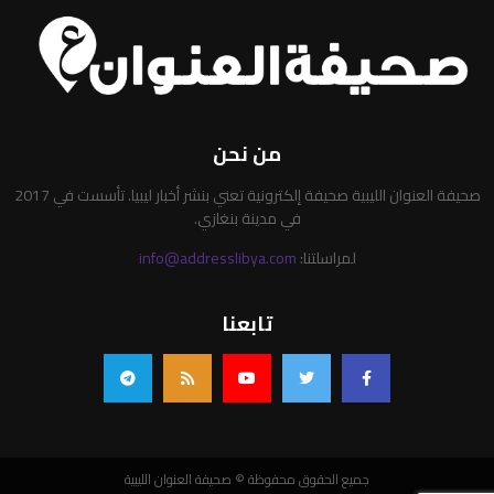
من نحن
صحيفة العنوان الليبية صحيفة إلكترونية تعني بنشر أخبار ليبيا. تأسست في 2017
في مدينة بنغازي.
لمراسلتنا:
info@addresslibya.com
تابعنا
جميع الحقوق محفوظة © صحيفة العنوان الليبية