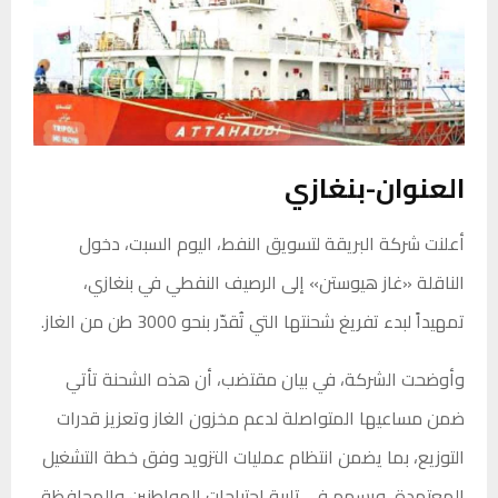
العنوان-بنغازي
أعلنت شركة البريقة لتسويق النفط، اليوم السبت، دخول
الناقلة «غاز هيوستن» إلى الرصيف النفطي في بنغازي،
تمهيداً لبدء تفريغ شحنتها التي تُقدّر بنحو 3000 طن من الغاز.
وأوضحت الشركة، في بيان مقتضب، أن هذه الشحنة تأتي
ضمن مساعيها المتواصلة لدعم مخزون الغاز وتعزيز قدرات
التوزيع، بما يضمن انتظام عمليات التزويد وفق خطة التشغيل
المعتمدة، ويسهم في تلبية احتياجات المواطنين والمحافظة