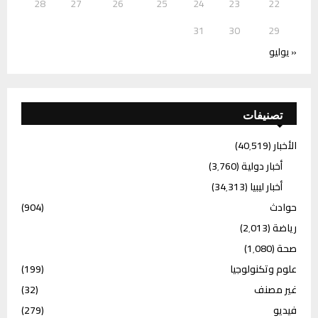
28
27
26
25
24
23
22
31
30
29
« يوليو
تصنيفات
الأخبار
(40٬519)
أخبار دولية
(3٬760)
أخبار ليبيا
(34٬313)
حوادث
(904)
رياضة
(2٬013)
صحة
(1٬080)
علوم وتكنولوجيا
(199)
غير مصنف
(32)
فيديو
(279)