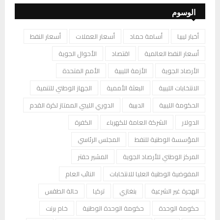
الوسوم
أخبار ليبيا
أسامة حماد
أسعار العملات
أسعار النفط
أسعار النفط العالمية
اقتصاد
الأحوال الجوية
الأرصاد الجوية
الأزمة الليبية
الأمم المتحدة
الانتخابات الليبية
البعثة الأممية
الجهاز الوطني للتنمية
الحكومة الليبية
الدبيبة
الدوري الليبي الممتاز لكرة القدم
الدولار
الشركة العامة للكهرباء
الكفرة
المؤسسة الوطنية للنفط
المجلس الرئاسي
المركز الوطني للأرصاد الجوية
المشير حفتر
المفوضية الوطنية العليا للانتخابات
النائب العام
الهجرة غير الشرعية
بنغازي
تركيا
حالة الطقس
حكومة الوحدة
حكومة الوحدة الوطنية
خام برنت