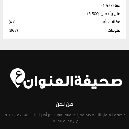
ليبيا
(1٬477)
مال وأعمال
(3٬500)
مقالات رأي
(47)
منوعات
(367)
من نحن
صحيفة العنوان الليبية صحيفة إلكترونية تعني بنشر أخبار ليبيا. تأسست في 2017
في مدينة بنغازي.