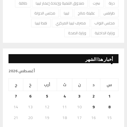
درنة
سرت
صندوق التنمية وإعادة إعمار ليبيا
طاقة
طرابلس
عقيلة صالح
ليبيا
مجلس الدولة
مجلس النواب
مصرف ليبيا المركزي
نفط ليبيا
وزارة الداخلية
وزارة الصحة
أخبار هذا الشهر
أغسطس 2026
س
د
ن
ث
أرب
خ
ج
7
6
5
4
3
2
1
14
13
12
11
10
9
8
21
20
19
18
17
16
15