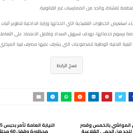
منظمة للنشاط، والحد من الممارسات غير القانونية.
ء استعرض الخطوات التنفيذية التي اتخذتها وزارة الداخلية لتطوير آليات 
اصة برسوم خدماتها، بهدف تسهيل السداد وتقليل الاعتماد على التعاملا
البنية التحتية الوطنية للمدفوعات التي يشرف عليها مصرف ليبيا المركزي.
نسخ الرابط
 المواشي بالخمس وقصر
ياً للحد من الحمى القلاعية
محظورة وقفل 60 محلاً في السواني