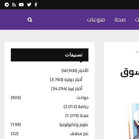
ram
Youtube
Rss
Twitter
Facebook
ث
صحة
منوعات
ي
تصنيفات
سوق
الأخبار
(40٬500)
أخبار دولية
(3٬760)
أخبار ليبيا
(34٬294)
حوادث
(903)
رياضة
(2٬012)
صحة
(1٬079)
علوم وتكنولوجيا
(199)
غير مصنف
(32)