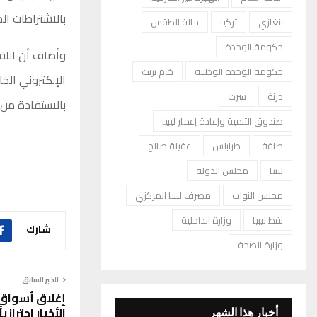
بالاشتراطات ال
بنغازي
تركيا
حالة الطقس
حكومة الوحدة
وأضاف أن اللقا
حكومة الوحدة الوطنية
خام برنت
الإلكتروني الخ
درنة
سرت
بالاستفادة من 
صندوق التنمية وإعادة إعمار ليبيا
طاقة
طرابلس
عقيلة صالح
ليبيا
مجلس الدولة
مجلس النواب
مصرف ليبيا المركزي
نفط ليبيا
وزارة الداخلية
شارك
وزارة الصحة
الخبر السابق
إغلاق أسواق
الأخيار احتراز
أخبار هذا الشهر