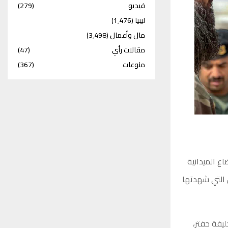
فيديو
(279)
ليبيا
(1٬476)
مال وأعمال
(3٬498)
مقالات رأي
(47)
منوعات
(367)
اع الميدانية
 التي شهدتها
ليفة حفتر،