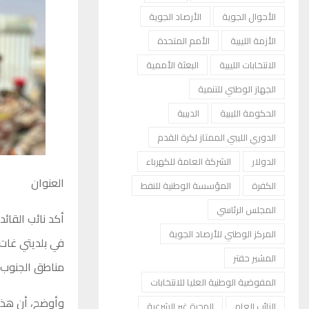
الأحوال الجوية
الأرصاد الجوية
الأزمة الليبية
الأمم المتحدة
الانتخابات الليبية
البعثة الأممية
الجهاز الوطني للتنمية
الحكومة الليبية
الدبيبة
الدوري الليبي الممتاز لكرة القدم
الدولار
الشركة العامة للكهرباء
العنوان
الكفرة
المؤسسة الوطنية للنفط
المجلس الرئاسي
أكد نائب القائد
المركز الوطني للأرصاد الجوية
في بلديتي غات 
المشير حفتر
مناطق الجنوب خ
المفوضية الوطنية العليا للانتخابات
وأوضح، أن هذه ا
النائب العام
الهجرة غير الشرعية