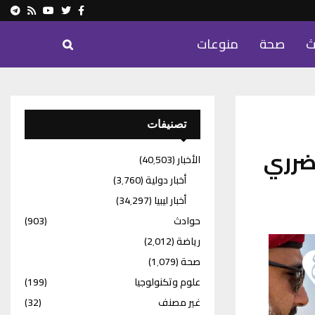
ram
Youtube
Rss
Twitter
Facebook
ث
صحة
منوعات
تصنيفات
تضرري
الأخبار
(40٬503)
أخبار دولية
(3٬760)
أخبار ليبيا
(34٬297)
حوادث
(903)
رياضة
(2٬012)
صحة
(1٬079)
علوم وتكنولوجيا
(199)
غير مصنف
(32)