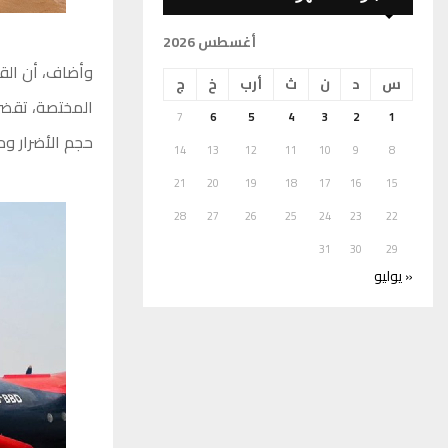
أغسطس 2026
وأضاف، أن الق
س
د
ن
ث
أرب
خ
ج
المختصة، تقضي 
7
6
5
4
3
2
1
حجم الأضرار وم
14
13
12
11
10
9
8
21
20
19
18
17
16
15
28
27
26
25
24
23
22
31
30
29
« يوليو