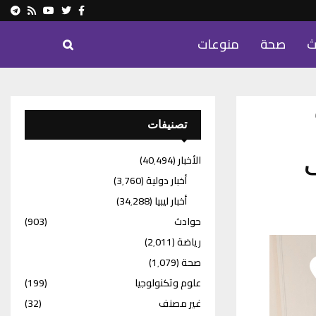
ram
Youtube
Rss
Twitter
Facebook
ث
صحة
منوعات
تصنيفات
ى
الأخبار
(40٬494)
أخبار دولية
(3٬760)
أخبار ليبيا
(34٬288)
حوادث
(903)
رياضة
(2٬011)
صحة
(1٬079)
علوم وتكنولوجيا
(199)
غير مصنف
(32)