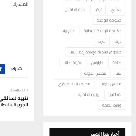
المشترك.
بنغازي
تركيا
حالة الطقس
حكومة الوحدة
حكومة الوحدة الوطنية
خام برنت
درنة
سرت
صندوق التنمية وإعادة إعمار ليبيا
طاقة
طرابلس
عقيلة صالح
شارك
ليبيا
مجلس الدولة
مجلس النواب
مصرف ليبيا المركزي
الخبر السابق
نفط ليبيا
وزارة الداخلية
تنبيه لسائقي
الجوية بالبطن
وزارة الصحة
أخبار هذا الشهر