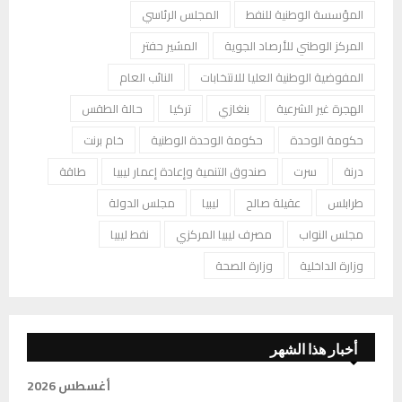
المؤسسة الوطنية للنفط
المجلس الرئاسي
المركز الوطني للأرصاد الجوية
المشير حفتر
المفوضية الوطنية العليا للانتخابات
النائب العام
الهجرة غير الشرعية
بنغازي
تركيا
حالة الطقس
حكومة الوحدة
حكومة الوحدة الوطنية
خام برنت
درنة
سرت
صندوق التنمية وإعادة إعمار ليبيا
طاقة
طرابلس
عقيلة صالح
ليبيا
مجلس الدولة
مجلس النواب
مصرف ليبيا المركزي
نفط ليبيا
وزارة الداخلية
وزارة الصحة
أخبار هذا الشهر
أغسطس 2026