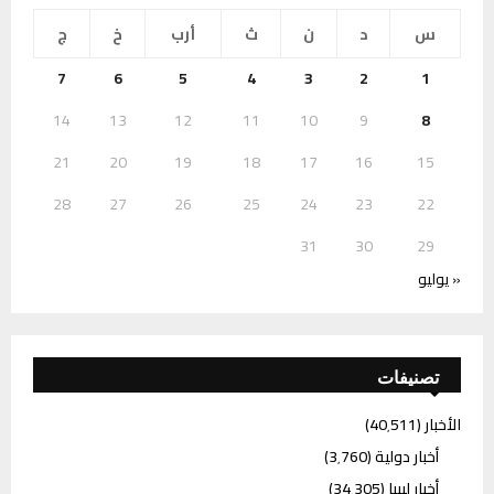
س
د
ن
ث
أرب
خ
ج
7
6
5
4
3
2
1
14
13
12
11
10
9
8
21
20
19
18
17
16
15
28
27
26
25
24
23
22
31
30
29
« يوليو
تصنيفات
الأخبار
(40٬511)
أخبار دولية
(3٬760)
أخبار ليبيا
(34٬305)