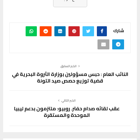
شارك
الخبر السابق
النائب العام : حبس مسؤولين بوزارة الثروة البحرية في
قضية توزيع حصص صيد التونة
الخبر التالي
عقب لقائه صدام حفتر. روبيو: ملتزمون بدعم ليبيا
الموحدة والمستقرة