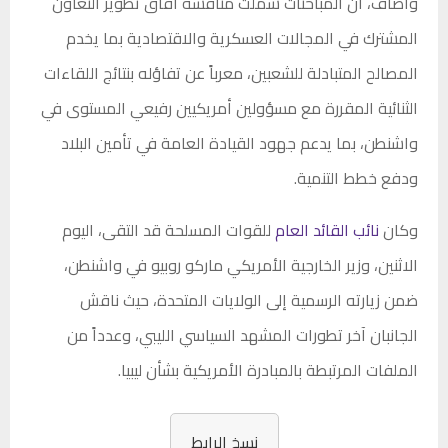
وأضاف، أن المباحثات شملت مناقشة آفاق تطوير التعاون
المشترك في المجالات العسكرية والاقتصادية بما يخدم
المصالح المتبادلة للشعبين، معرباً عن تفاؤله بنتائج اللقاءات
الثنائية المقررة مع مسؤولين أمريكيين رفيعي المستوى في
واشنطن، بما يدعم جهود القيادة العامة في تأمين البلاد
ودفع خطط التنمية.
وكان
نائب القائد العام
للقوات المسلحة قد التقى، اليوم
الاثنين، وزير الخارجية الأمريكي ماركو روبيو في واشنطن،
ضمن زيارته الرسمية إلى الولايات المتحدة، حيث ناقش
الجانبان آخر تطورات المشهد السياسي الليبي، وعدداً من
الملفات المرتبطة بالمبادرة الأمريكية بشأن ليبيا.
نسخ الرابط