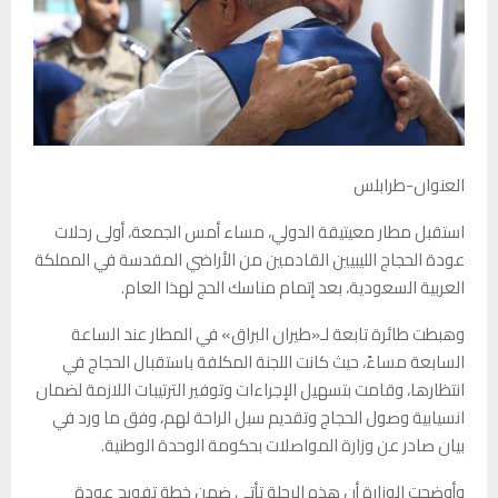
العنوان-طرابلس
استقبل مطار معيتيقة الدولي، مساء أمس الجمعة، أولى رحلات
عودة الحجاج الليبيين القادمين من الأراضي المقدسة في المملكة
العربية السعودية، بعد إتمام مناسك الحج لهذا العام.
وهبطت طائرة تابعة لـ«طيران البراق» في المطار عند الساعة
السابعة مساءً، حيث كانت اللجنة المكلفة باستقبال الحجاج في
انتظارها، وقامت بتسهيل الإجراءات وتوفير الترتيبات اللازمة لضمان
انسيابية وصول الحجاج وتقديم سبل الراحة لهم، وفق ما ورد في
بيان صادر عن وزارة المواصلات بحكومة الوحدة الوطنية.
وأوضحت الوزارة أن هذه الرحلة تأتي ضمن خطة تفويج عودة