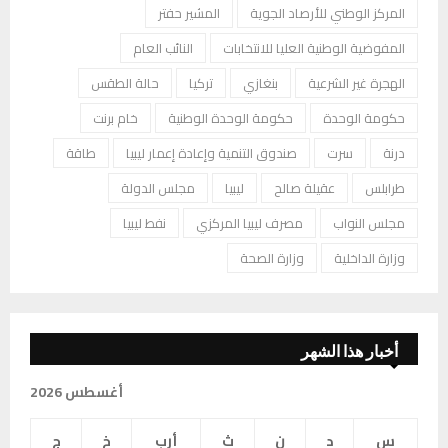
المركز الوطني للأرصاد الجوية
المشير حفتر
المفوضية الوطنية العليا للانتخابات
النائب العام
الهجرة غير الشرعية
بنغازي
تركيا
حالة الطقس
حكومة الوحدة
حكومة الوحدة الوطنية
خام برنت
درنة
سرت
صندوق التنمية وإعادة إعمار ليبيا
طاقة
طرابلس
عقيلة صالح
ليبيا
مجلس الدولة
مجلس النواب
مصرف ليبيا المركزي
نفط ليبيا
وزارة الداخلية
وزارة الصحة
أخبار هذا الشهر
أغسطس 2026
س
د
ن
ث
أرب
خ
ج