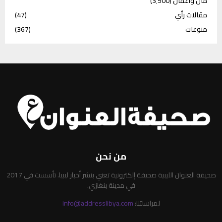
مال وأعمال
(3٬500)
مقالات رأي
(47)
منوعات
(367)
من نحن
صحيفة العنوان الليبية صحيفة إلكترونية تعني بنشر أخبار ليبيا. تأسست في 2017
في مدينة بنغازي.
لمراسلتنا:
info@addresslibya.com