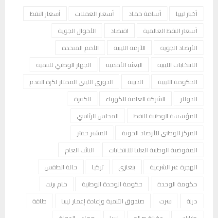
أخبار ليبيا
أسامة حماد
أسعار العملات
أسعار النفط
أسعار النفط العالمية
اقتصاد
الأحوال الجوية
الأرصاد الجوية
الأزمة الليبية
الأمم المتحدة
الانتخابات الليبية
البعثة الأممية
الجهاز الوطني للتنمية
الحكومة الليبية
الدبيبة
الدوري الليبي الممتاز لكرة القدم
الدولار
الشركة العامة للكهرباء
الكفرة
المؤسسة الوطنية للنفط
المجلس الرئاسي
المركز الوطني للأرصاد الجوية
المشير حفتر
المفوضية الوطنية العليا للانتخابات
النائب العام
الهجرة غير الشرعية
بنغازي
تركيا
حالة الطقس
حكومة الوحدة
حكومة الوحدة الوطنية
خام برنت
درنة
سرت
صندوق التنمية وإعادة إعمار ليبيا
طاقة
طرابلس
عقيلة صالح
ليبيا
مجلس الدولة