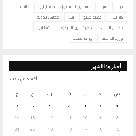
درنة
سرت
صندوق التنمية وإعادة إعمار ليبيا
طاقة
طرابلس
عقيلة صالح
ليبيا
مجلس الدولة
مجلس النواب
مصرف ليبيا المركزي
نفط ليبيا
وزارة الداخلية
وزارة الصحة
أخبار هذا الشهر
أغسطس 2026
س
د
ن
ث
أرب
خ
ج
7
6
5
4
3
2
1
14
13
12
11
10
9
8
21
20
19
18
17
16
15