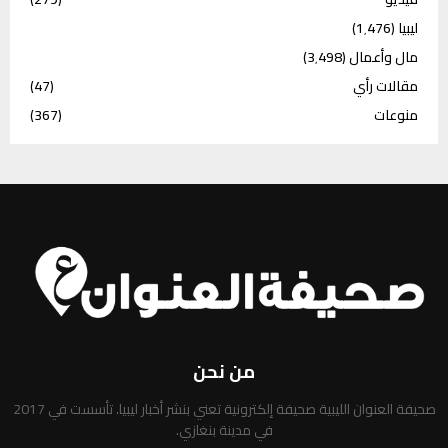
ليبيا
(1٬476)
مال وأعمال
(3٬498)
مقالات رأي
(47)
منوعات
(367)
من نحن
صحيفة العنوان الليبية صحيفة إلكترونية تعني بنشر أخبار ليبيا. تأسست في 2017
في مدينة بنغازي.