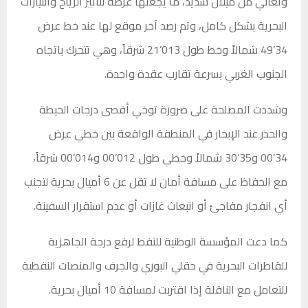
وتعاني من ميلان شديد، ما يجعلها عرضة لتأثير الرياح والتيارات
البحرية بشكل كامل، وتم رصد آخر موقع لها عند خط عرض
34’49 شمالاً وخط طول 013’21 شرقاً، وهي تتحرك باتجاه
الجنوب الغربي بسرعة تقارب عقدة واحدة.
وشددت المصلحة على ضرورة توخي أقصى درجات الحيطة
والحذر عند الإبحار في المنطقة الواقعة بين خطي عرض
34’00 و35’30 شمالاً وخطي طول 012’00 و014’00 شرقاً،
مع الحفاظ على مسافة أمان لا تقل عن 6 أميال بحرية لتجنب
أي انفجار مفاجئ أو انبعاث غازات أو عدم استقرار السفينة.
كما دعت المؤسسة الوطنية للنفط لرفع درجة الجاهزية
للقاطرات البحرية في حقلي البوري والجرف والمنصات النفطية
للتعامل مع الناقلة إذا اقتربت لمسافة 10 أميال بحرية.