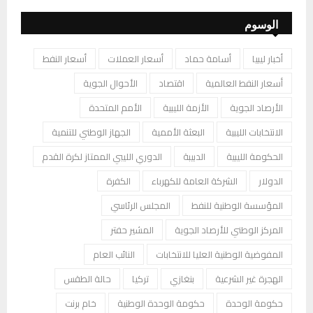
الوسوم
أخبار ليبيا
أسامة حماد
أسعار العملات
أسعار النفط
أسعار النفط العالمية
اقتصاد
الأحوال الجوية
الأرصاد الجوية
الأزمة الليبية
الأمم المتحدة
الانتخابات الليبية
البعثة الأممية
الجهاز الوطني للتنمية
الحكومة الليبية
الدبيبة
الدوري الليبي الممتاز لكرة القدم
الدولار
الشركة العامة للكهرباء
الكفرة
المؤسسة الوطنية للنفط
المجلس الرئاسي
المركز الوطني للأرصاد الجوية
المشير حفتر
المفوضية الوطنية العليا للانتخابات
النائب العام
الهجرة غير الشرعية
بنغازي
تركيا
حالة الطقس
حكومة الوحدة
حكومة الوحدة الوطنية
خام برنت