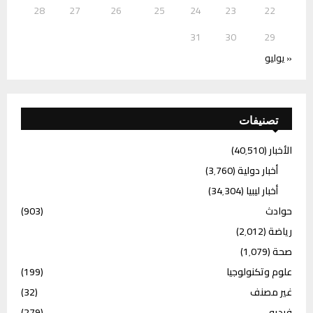
28
27
26
25
24
23
22
31
30
29
« يوليو
تصنيفات
الأخبار
(40٬510)
أخبار دولية
(3٬760)
أخبار ليبيا
(34٬304)
حوادث
(903)
رياضة
(2٬012)
صحة
(1٬079)
علوم وتكنولوجيا
(199)
غير مصنف
(32)
فيديو
(279)