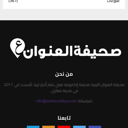
منوعات
(367)
من نحن
صحيفة العنوان الليبية صحيفة إلكترونية تعني بنشر أخبار ليبيا. تأسست في 2017
في مدينة بنغازي.
لمراسلتنا:
info@addresslibya.com
تابعنا