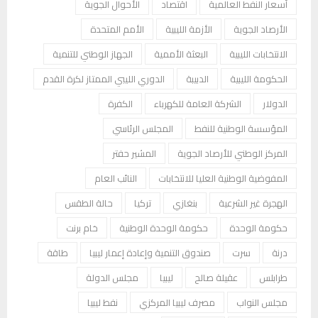
أسعار النفط العالمية
اقتصاد
الأحوال الجوية
الأرصاد الجوية
الأزمة الليبية
الأمم المتحدة
الانتخابات الليبية
البعثة الأممية
الجهاز الوطني للتنمية
الحكومة الليبية
الدبيبة
الدوري الليبي الممتاز لكرة القدم
الدولار
الشركة العامة للكهرباء
الكفرة
المؤسسة الوطنية للنفط
المجلس الرئاسي
المركز الوطني للأرصاد الجوية
المشير حفتر
المفوضية الوطنية العليا للانتخابات
النائب العام
الهجرة غير الشرعية
بنغازي
تركيا
حالة الطقس
حكومة الوحدة
حكومة الوحدة الوطنية
خام برنت
درنة
سرت
صندوق التنمية وإعادة إعمار ليبيا
طاقة
طرابلس
عقيلة صالح
ليبيا
مجلس الدولة
مجلس النواب
مصرف ليبيا المركزي
نفط ليبيا