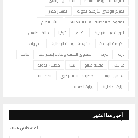
المؤسسة الوطنية للنفط
المجلس الرئاسي
المركز الوطني للأرصاد الجوية
المشير حفتر
المفوضية الوطنية العليا للانتخابات
النائب العام
الهجرة غير الشرعية
بنغازي
تركيا
حالة الطقس
حكومة الوحدة
حكومة الوحدة الوطنية
خام برنت
درنة
سرت
صندوق التنمية وإعادة إعمار ليبيا
طاقة
طرابلس
عقيلة صالح
ليبيا
مجلس الدولة
مجلس النواب
مصرف ليبيا المركزي
نفط ليبيا
وزارة الداخلية
وزارة الصحة
أخبار هذا الشهر
أغسطس 2026