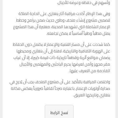
وتُسهم في حفظه وعرضه للأجيال.
وفي هذا الإطار، أكدت مراقبة آثار بنغازي على الحاجة الملحّة
لتضمين مشروع إنشاء متحف وطني حديث ضمن برامج وخطط
الإعمار الشاملة التي تشهدها المدينة، معتبرة أن هذا المشروع
يمثل مطلباً وطنياً أساسياً لا يمكن تجاهله.
كما شددت على أن مسار التنمية والإعمار لا يكتمل دون الحفاظ
على الهوية الثقافية والتاريخية، لافتة إلى أن بنغازي ومحيطها
يضمان مواقع أثرية وقطعاً تاريخية ذات قيمة كبيرة، إلا أن غياب
مقر مجهز وآمن لعرضها يحرم الباحثين والمهتمين والأجيال
القادمة من التعرف عليها.
واختتمت المراقبة بالتأكيد على أن مشروع المتحف يجب أن يُدرج في
صدارة أولويات الإعمار، باعتباره صرحاً ثقافياً ضرورياً يعكس مكانة
بنغازي وتاريخها العريق.
نسخ الرابط