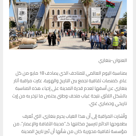
العنوان-بنغازي
بمناسبة اليوم العالمي للمتاحف الذي يصادف 18 مايو من كل
عام، كمنصات ثقافية تجمع بين التاريخ والهوية، عبّرت مراقبة آثار
بنغازي عن أسفها لعدم قدرة المدينة على إحياء هذه المناسبة
بالشكل اللائق، نتيجة غياب متحف وطني يحتضن ما تزخر به من إرث
تاريخي وحضاري غني.
وأشارت المراقبة إلى أن هذا الغياب يحرم بنغازي، التي تُعرف
بطموحها الدائم لترسيخ مكانتها كـ”مدينة الثقافة والإعمار”، من
مؤسسة ثقافية محورية كان من شأنها أن تُبرز تاريخ المدينة