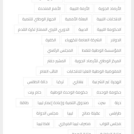
الأرصاد الجوية
الأزمة الليبية
الأمم المتحدة
الانتخابات الليبية
البعثة الأممية
الجهاز الوطني للتنمية
الحكومة الليبية
الدبيبة
الدوري الليبي الممتاز لكرة القدم
الدولار
الشركة العامة للكهرباء
الكفرة
المؤسسة الوطنية للنفط
المجلس الرئاسي
المركز الوطني للأرصاد الجوية
المشير حفتر
المفوضية الوطنية العليا للانتخابات
النائب العام
الهجرة غير الشرعية
بنغازي
تركيا
حالة الطقس
حكومة الوحدة
حكومة الوحدة الوطنية
خام برنت
درنة
سرت
صندوق التنمية وإعادة إعمار ليبيا
طاقة
طرابلس
عقيلة صالح
ليبيا
مجلس الدولة
مجلس النواب
مصرف ليبيا المركزي
نفط ليبيا
وزارة الداخلية
وزارة الصحة