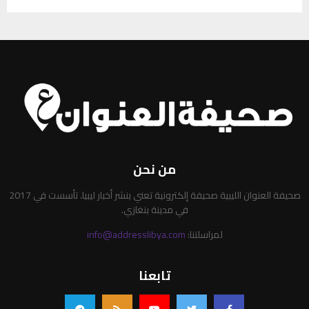
من نحن
صحيفة العنوان الليبية صحيفة إلكترونية تعني بنشر أخبار ليبيا. تأسست في 2017
في مدينة بنغازي.
لمراسلتنا:
info@addresslibya.com
تابعنا