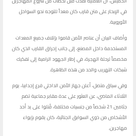
الخميس، أن العملية نُفذت قبل لحظات من شروع المهاجرين
في الإبحار على متن قارب كان معداً للتوجه نحو السواحل
الأوروبية.
وأضاف البيان أن عناصر الأمن قاموا بإتلاف جميع المعدات
المستخدمة داخل المصنع، إلى جانب إحراق القارب الذي كان
مخصصاً لرحلة الهجرة، في إطار الجهود الرامية إلى تفكيك
شبكات التهريب والحد من هذه الظاهرة.
وفي سياق متصل، أعلن جهاز الأمن الداخلي فرع إجدابيا، يوم
الثلاثاء الماضي، عن العثور على عدة مقابر جماعية تضم
جثامين 21 شخصاً من جنسيات مختلفة، قُتلوا على يد أحد
الأشخاص من ذوي السوابق الجنائية، كان يقوم بإيواء
مهاجرين.