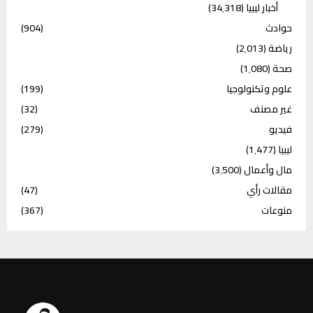
أخبار ليبيا
(34٬318)
حوادث
(904)
رياضة
(2٬013)
صحة
(1٬080)
علوم وتكنولوجيا
(199)
غير مصنف
(32)
فيديو
(279)
ليبيا
(1٬477)
مال وأعمال
(3٬500)
مقالات رأي
(47)
منوعات
(367)