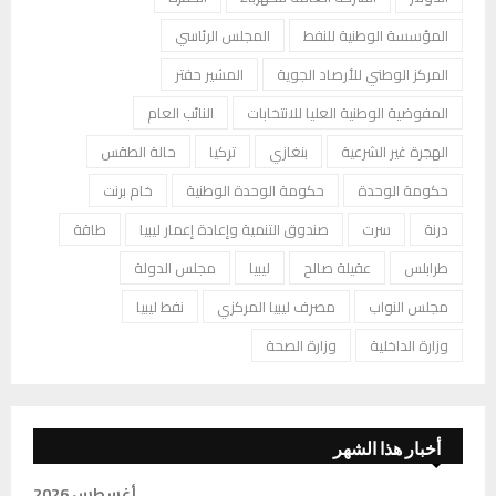
المؤسسة الوطنية للنفط
المجلس الرئاسي
المركز الوطني للأرصاد الجوية
المشير حفتر
المفوضية الوطنية العليا للانتخابات
النائب العام
الهجرة غير الشرعية
بنغازي
تركيا
حالة الطقس
حكومة الوحدة
حكومة الوحدة الوطنية
خام برنت
درنة
سرت
صندوق التنمية وإعادة إعمار ليبيا
طاقة
طرابلس
عقيلة صالح
ليبيا
مجلس الدولة
مجلس النواب
مصرف ليبيا المركزي
نفط ليبيا
وزارة الداخلية
وزارة الصحة
أخبار هذا الشهر
أغسطس 2026