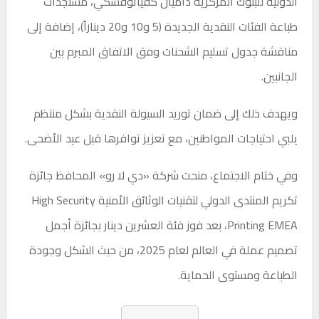
الدولية للبنوك المركزية داميان كفياتوفسكي، مستجدات
طباعة الفئات النقدية الجديدة (5 و10 و20 ديناراً)، إضافة إلى
مناقشة جدول تسليم الشحنات وفق الاتفاق المبرم بين
الجانبين.
ويهدف ذلك إلى ضمان توريد السيولة النقدية بشكل منتظم
يلبي احتياجات المواطنين، مع تعزيز توافرها قبل عيد الأضحى.
وفي ختام الاجتماع، منحت شركة «دي لا رو» المحافظ جائزة
تكريم المنتدى الدولي لتقنيات الوثائق الأمنية High Security
Printing EMEA، بعد فوز فئة العشرين دينار بجائزة أجمل
تصميم عملة في العالم لعام 2025، من حيث الشكل وجودة
الطباعة ومستوى الحماية.