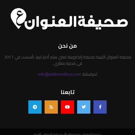
من نحن
صحيفة العنوان الليبية صحيفة إلكترونية تعني بنشر أخبار ليبيا. تأسست في 2017
في مدينة بنغازي.
لمراسلتنا:
info@addresslibya.com
تابعنا
جميع الحقوق محفوظة © صحيفة العنوان الليبية