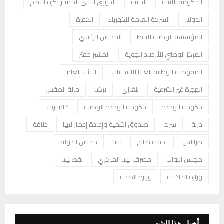
الحكومة الليبية
الدبيبة
الدوري الليبي الممتاز لكرة القدم
الدولار
الشركة العامة للكهرباء
الكفرة
المؤسسة الوطنية للنفط
المجلس الرئاسي
المركز الوطني للأرصاد الجوية
المشير حفتر
المفوضية الوطنية العليا للانتخابات
النائب العام
الهجرة غير الشرعية
بنغازي
تركيا
حالة الطقس
حكومة الوحدة
حكومة الوحدة الوطنية
خام برنت
درنة
سرت
صندوق التنمية وإعادة إعمار ليبيا
طاقة
طرابلس
عقيلة صالح
ليبيا
مجلس الدولة
مجلس النواب
مصرف ليبيا المركزي
نفط ليبيا
وزارة الداخلية
وزارة الصحة
أخبار هذا الشهر