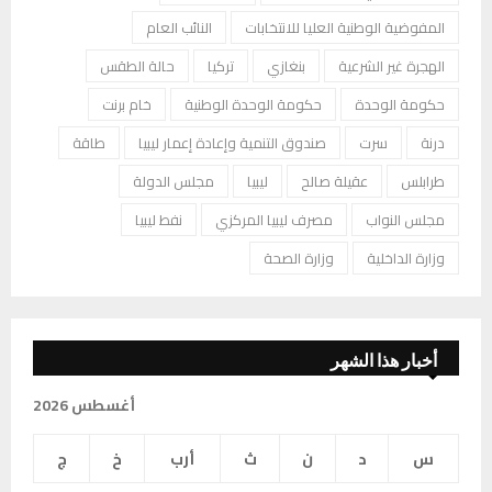
المفوضية الوطنية العليا للانتخابات
النائب العام
الهجرة غير الشرعية
بنغازي
تركيا
حالة الطقس
حكومة الوحدة
حكومة الوحدة الوطنية
خام برنت
درنة
سرت
صندوق التنمية وإعادة إعمار ليبيا
طاقة
طرابلس
عقيلة صالح
ليبيا
مجلس الدولة
مجلس النواب
مصرف ليبيا المركزي
نفط ليبيا
وزارة الداخلية
وزارة الصحة
أخبار هذا الشهر
أغسطس 2026
س
د
ن
ث
أرب
خ
ج