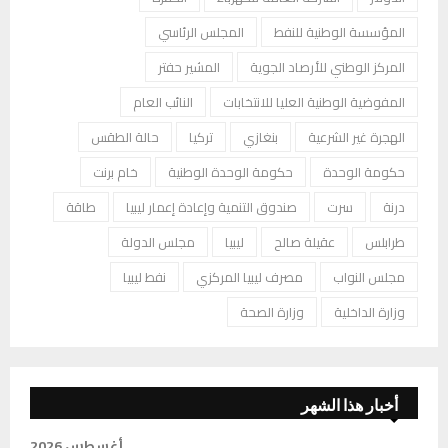
المؤسسة الوطنية للنفط
المجلس الرئاسي
المركز الوطني للأرصاد الجوية
المشير حفتر
المفوضية الوطنية العليا للانتخابات
النائب العام
الهجرة غير الشرعية
بنغازي
تركيا
حالة الطقس
حكومة الوحدة
حكومة الوحدة الوطنية
خام برنت
درنة
سرت
صندوق التنمية وإعادة إعمار ليبيا
طاقة
طرابلس
عقيلة صالح
ليبيا
مجلس الدولة
مجلس النواب
مصرف ليبيا المركزي
نفط ليبيا
وزارة الداخلية
وزارة الصحة
أخبار هذا الشهر
أغسطس 2026