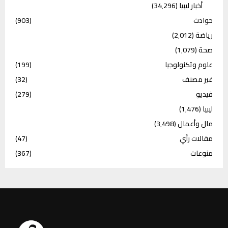
أخبار ليبيا
(34٬296)
حوادث
(903)
رياضة
(2٬012)
صحة
(1٬079)
علوم وتكنولوجيا
(199)
غير مصنف
(32)
فيديو
(279)
ليبيا
(1٬476)
مال وأعمال
(3٬498)
مقالات رأي
(47)
منوعات
(367)