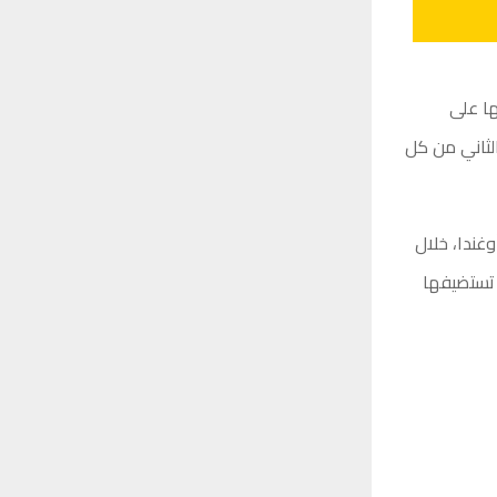
4 منتخبًا، تم توزيعها على
لثاني من كل
ا وتنزانيا وأوغندا، خلال
نوعها التي تستضيفها