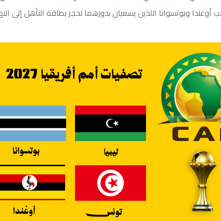
نب أوغندا وبوتسوانا اللذين يسعيان بدورهما لحجز بطاقة التأهل إلى النها