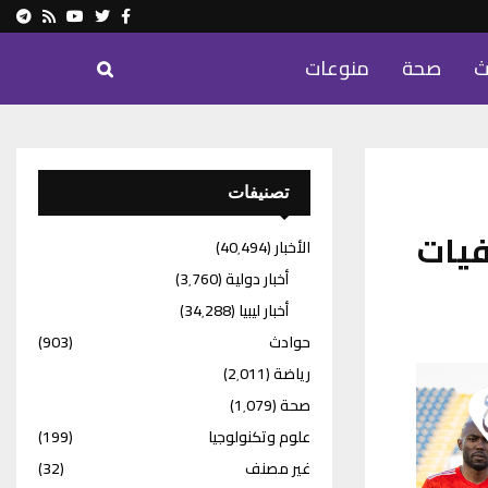
ram
Youtube
Rss
Twitter
Facebook
ث
صحة
منوعات
تصنيفات
فيات
الأخبار
(40٬494)
أخبار دولية
(3٬760)
أخبار ليبيا
(34٬288)
حوادث
(903)
رياضة
(2٬011)
صحة
(1٬079)
علوم وتكنولوجيا
(199)
غير مصنف
(32)