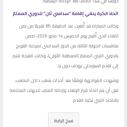
دورها في هذا الملف بعد الإحالة الرسمية.
اتحاد الكرة ينفي إقامة “سداسي ثان” للدوري الممتاز
وكانت المباراة قد أُلغيت عند الدقيقة 85 تقريبًا من زمن
اللقاء الذي أُقيم يوم الخميس 14 مايو 2026، ضمن
منافسات الجولة الثالثة من الدور السداسي لمرحلة التتويج
بالدوري الليبي الممتاز (المنطقة الأولى)، وكانت النتيجة تشير
إلى تقدم السويحلي بهدف دون رد.
وشهدت المواجهة توقفًا بعد أحداث شغب داخل الملعب،
قبل أن يتم اتخاذ قرار الإلغاء وإحالة الملف للجهات المختصة
بالاتحاد الليبي لكرة القدم.
نسخ الرابط