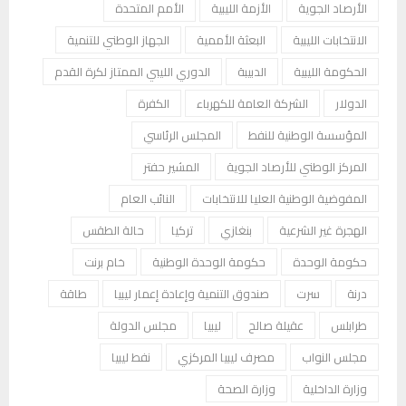
الأرصاد الجوية
الأزمة الليبية
الأمم المتحدة
الانتخابات الليبية
البعثة الأممية
الجهاز الوطني للتنمية
الحكومة الليبية
الدبيبة
الدوري الليبي الممتاز لكرة القدم
الدولار
الشركة العامة للكهرباء
الكفرة
المؤسسة الوطنية للنفط
المجلس الرئاسي
المركز الوطني للأرصاد الجوية
المشير حفتر
المفوضية الوطنية العليا للانتخابات
النائب العام
الهجرة غير الشرعية
بنغازي
تركيا
حالة الطقس
حكومة الوحدة
حكومة الوحدة الوطنية
خام برنت
درنة
سرت
صندوق التنمية وإعادة إعمار ليبيا
طاقة
طرابلس
عقيلة صالح
ليبيا
مجلس الدولة
مجلس النواب
مصرف ليبيا المركزي
نفط ليبيا
وزارة الداخلية
وزارة الصحة