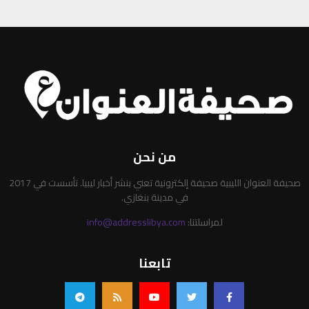
من نحن
صحيفة العنوان الليبية صحيفة إلكترونية تعني بنشر أخبار ليبيا. تأسست في 2017
في مدينة بنغازي.
لمراسلتنا:
info@addresslibya.com
تابعنا