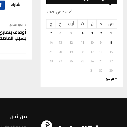
شارك
أغسطس 2026
س
د
ن
ث
أرب
خ
ج
الخبر السابق
أوقاف بنغازي 
7
6
5
4
3
2
1
بسبب العاصف
14
13
12
11
10
9
8
21
20
19
18
17
16
15
28
27
26
25
24
23
22
31
30
29
« يوليو
من نحن