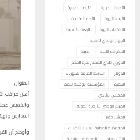
الأحوال الجوية
الأرصاد الجوية
الأزمة الليبية
الأمم المتحدة
الانتخابات الليبية
البعثة الأممية
الجهاز الوطني للتنمية
الحكومة الليبية
الدبيبة
الدوري الليبي الممتاز لكرة القدم
الدولار
الشركة العامة للكهرباء
العنوان
الكفرة
المؤسسة الوطنية للنفط
أعلن مراقب التر
المجلس الرئاسي
والخميس عطلة د
المركز الوطني للأرصاد الجوية
المدارس وتهيئت
المشير حفتر
المفوضية الوطنية العليا للانتخابات
وأوضح أن القرا
النائب العام
الهجرة غير الشرعية