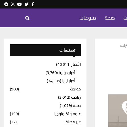
ram
Youtube
Rss
Twitter
Facebook
ث
صحة
منوعات
ابية
تصنيفات
الأخبار
(40٬511)
أخبار دولية
(3٬760)
أخبار ليبيا
(34٬305)
حوادث
(903)
رياضة
(2٬012)
صحة
(1٬079)
علوم وتكنولوجيا
(199)
غير مصنف
(32)