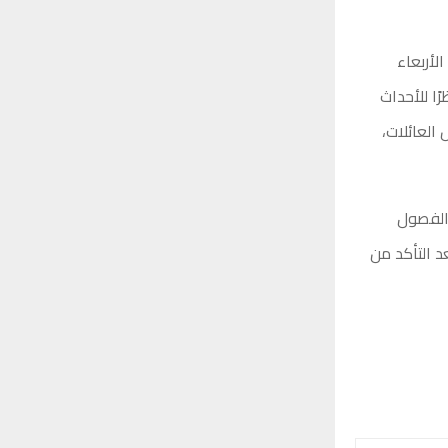
الأربعاء
ا للأحداث
 العائلات،
 الفصول
، مؤكدة أن الدراسة ستُستأنف يوم الأحد الموافق 25 يناير 2026، بعد التأكد من