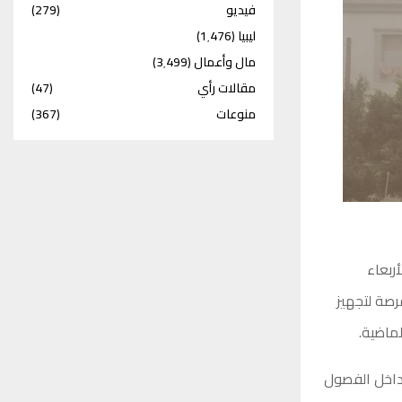
فيديو
(279)
ليبيا
(1٬476)
مال وأعمال
(3٬499)
مقالات رأي
(47)
منوعات
(367)
أربعاء
رصة لتجهيز
لماضية.
 داخل الفصول