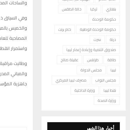
والساحات المدر
بنغازي
تركيا
حالة الطقس
وفي السياق ذاته
حكومة الوحدة
والخميس بالمؤس
حكومة الوحدة الوطنية
خام برنت
المصاحبة للعاصف
درنة
سرت
واستمرار انقطاع
صندوق التنمية وإعادة إعمار ليبيا
طاقة
طرابلس
عقيلة صالح
وطالبت مراقبة 
ليبيا
مجلس الدولة
مجلس النواب
مصرف ليبيا المركزي
جاهزية المؤسس
نفط ليبيا
وزارة الداخلية
وزارة الصحة
أخبار هذا الشهر