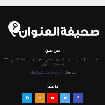
من نحن
صحيفة العنوان الليبية صحيفة إلكترونية تعني بنشر أخبار ليبيا. تأسست في 2017
في مدينة بنغازي.
لمراسلتنا:
info@addresslibya.com
تابعنا