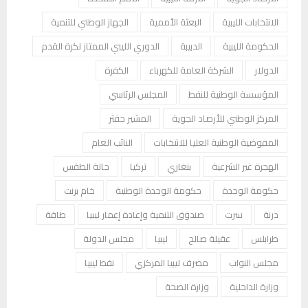
الانتخابات الليبية
البعثة الأممية
الجهاز الوطني للتنمية
الحكومة الليبية
الدبيبة
الدوري الليبي الممتاز لكرة القدم
الدولار
الشركة العامة للكهرباء
الكفرة
المؤسسة الوطنية للنفط
المجلس الرئاسي
المركز الوطني للأرصاد الجوية
المشير حفتر
المفوضية الوطنية العليا للانتخابات
النائب العام
الهجرة غير الشرعية
بنغازي
تركيا
حالة الطقس
حكومة الوحدة
حكومة الوحدة الوطنية
خام برنت
درنة
سرت
صندوق التنمية وإعادة إعمار ليبيا
طاقة
طرابلس
عقيلة صالح
ليبيا
مجلس الدولة
مجلس النواب
مصرف ليبيا المركزي
نفط ليبيا
وزارة الداخلية
وزارة الصحة