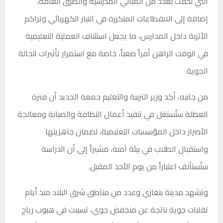
التي لحقت بعدد من المباني المدرسية والطرق العامة،
إضافة إلى الانقطاعات المتكررة في التيار الكهربائي وتراكم
الأتربة داخل المدارس، ما يجعل استئناف العملية التعليمية
في الوقت الراهن أمراً صعباً، خاصة مع استمرار تأثيرات الحالة
الجوية.
من جانبه، أكد وزير التربية والتعليم جمعة الجديد أن فترة
العطلة ستُستغل في تنفيذ أعمال النظافة والصيانة ومعالجة
الأضرار داخل المؤسسات التعليمية، لضمان جاهزيتها
واستقبال الطلاب في بيئة آمنة، مشيراً إلى أن الدراسة
ستُستأنف اعتباراً من يوم الأحد المقبل.
وتشهد مدينة بنغازي وعدد من مناطق شرق البلاد منذ أيام
تقلبات جوية ناتجة عن منخفض جوي، تسببت في هبوب رياح