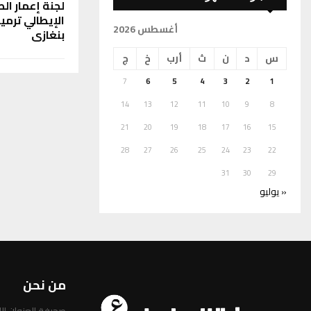
لجنة إعمار ال
الإيطالي ترمي
أغسطس 2026
بنغازي
س
د
ن
ث
أرب
خ
ج
7
6
5
4
3
2
1
14
13
12
11
10
9
8
21
20
19
18
17
16
15
28
27
26
25
24
23
22
31
30
29
« يوليو
من نحن