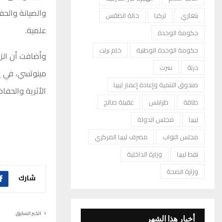
والصيانة والحف
بنغازي
تركيا
حالة الطقس
علمية.
حكومة الوحدة
حكومة الوحدة الوطنية
خام برنت
وأضافت أن الزيا
درنة
سرت
مينوتسي
، في إ
صندوق التنمية وإعادة إعمار ليبيا
الأثرية والحفاظ
طاقة
طرابلس
عقيلة صالح
ليبيا
مجلس الدولة
مجلس النواب
مصرف ليبيا المركزي
نفط ليبيا
وزارة الداخلية
وزارة الصحة
شارك
الخبر السابق
أخبار هذا الشهر