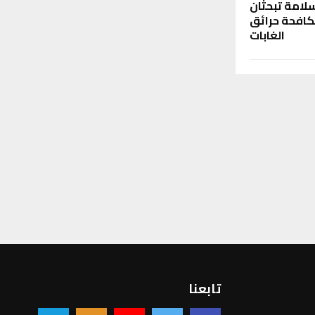
امة تبحثان
مكافحة حرائق
الغابات
تابعنا