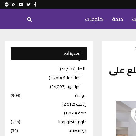
ram
Youtube
Rss
Twitter
Facebook
ث
صحة
منوعات
تصنيفات
لع على
الأخبار
(40٬503)
أخبار دولية
(3٬760)
أخبار ليبيا
(34٬297)
حوادث
(903)
رياضة
(2٬012)
صحة
(1٬079)
علوم وتكنولوجيا
(199)
غير مصنف
(32)