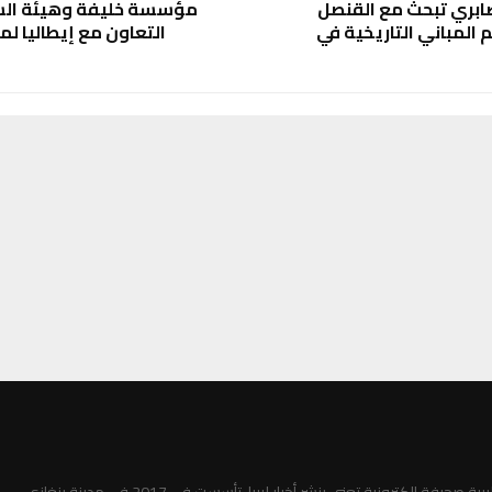
صابري تبحث مع القنصل
مؤسسة خليفة وهيئة السل
م المباني التاريخية في
التعاون مع إيطاليا ل