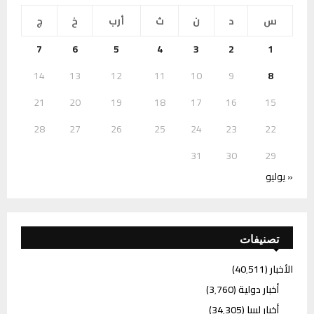
س
د
ن
ث
أرب
خ
ج
7
6
5
4
3
2
1
14
13
12
11
10
9
8
21
20
19
18
17
16
15
28
27
26
25
24
23
22
31
30
29
« يوليو
تصنيفات
الأخبار
(40٬511)
أخبار دولية
(3٬760)
أخبار ليبيا
(34٬305)