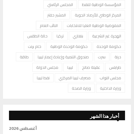
المؤسسة الوطنية للنفط
المجلس الرئاسي
المركز الوطني للأرصاد الجوية
المشير حفتر
المفوضية الوطنية العليا للانتخابات
النائب العام
الهجرة غير الشرعية
بنغازي
تركيا
حالة الطقس
حكومة الوحدة
حكومة الوحدة الوطنية
خام برنت
درنة
سرت
صندوق التنمية وإعادة إعمار ليبيا
طاقة
طرابلس
عقيلة صالح
ليبيا
مجلس الدولة
مجلس النواب
مصرف ليبيا المركزي
نفط ليبيا
وزارة الداخلية
وزارة الصحة
أخبار هذا الشهر
أغسطس 2026