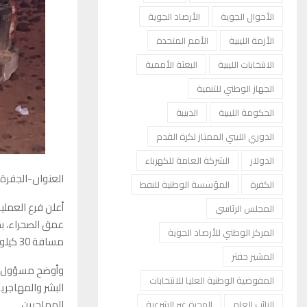
الأحوال الجوية
الأرصاد الجوية
الأزمة الليبية
الأمم المتحدة
الانتخابات الليبية
البعثة الأممية
الجهاز الوطني للتنمية
الحكومة الليبية
الدبيبة
الدوري الليبي الممتاز لكرة القدم
الدولار
الشركة العامة للكهرباء
العنوان-الجفرة
الكفرة
المؤسسة الوطنية للنفط
المجلس الرئاسي
المركز الوطني للأرصاد الجوية
مسافة 30 كيلومترًا من الطريق.
المشير حفتر
وأوضح مسؤول با
المفوضية الوطنية العليا للانتخابات
البشر والمهاجري
المهاجرين.
النائب العام
الهجرة غير الشرعية