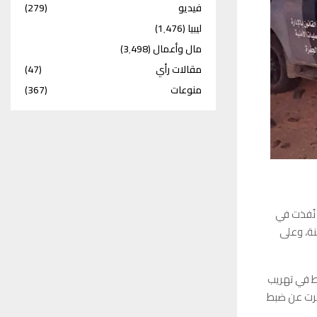
فيديو
(279)
ليبيا
(1٬476)
مال وأعمال
(3٬498)
مقالات رأي
(47)
منوعات
(367)
 عملية أمنية نُفذت في
 سوكنة، وعلى
 في تهريب
سفرت عن ضبط