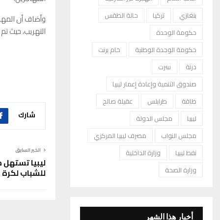
بنغازي
تركيا
حالة الطقس
وأضاف أن المها
التهريب، حيث تم
حكومة الوحدة
حكومة الوحدة الوطنية
خام برنت
درنة
سرت
صندوق التنمية وإعادة إعمار ليبيا
طاقة
طرابلس
عقيلة صالح
شارك
ليبيا
مجلس الدولة
مجلس النواب
مصرف ليبيا المركزي
الخبر السابق
نفط ليبيا
وزارة الداخلية
ليبيا تستهل م
وزارة الصحة
للشباب لكرة 
أخبار هذا الشهر