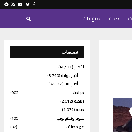
ram
Youtube
Rss
Twitter
Facebook
ث
صحة
منوعات
تصنيفات
الأخبار
(40٬510)
أخبار دولية
(3٬760)
أخبار ليبيا
(34٬304)
حوادث
(903)
رياضة
(2٬012)
صحة
(1٬079)
علوم وتكنولوجيا
(199)
غير مصنف
(32)