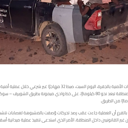
أعلن فرع العمليات الأمنية بالجفرة، اليوم السبت، ضبط 32 مهاجرًا غير شرعي خلال
عمق الصحراء، بمنطقة تبعد نحو 80 كيلومترًا، على خط وادي ميمونة بطريق الشويرف –
لفرع أن العملية جاءت عقب رصد تحركات وُصفت بالمشبوهة لعصابات تنشط
ن غير القانونيين داخل المنطقة، الأمر الذي استدعى تنفيذ عملية ميدانية أ