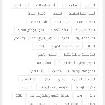
أخبار ليبيا
أسامة حماد
أسعار العملات
أسعار النفط
أسعار النفط العالمية
اقتصاد
الأحوال الجوية
الأرصاد الجوية
الأزمة الليبية
الأمم المتحدة
الانتخابات الليبية
البعثة الأممية
الجهاز الوطني للتنمية
الحكومة الليبية
الدبيبة
الدوري الليبي الممتاز لكرة القدم
الدولار
الشركة العامة للكهرباء
الكفرة
المؤسسة الوطنية للنفط
المجلس الرئاسي
المركز الوطني للأرصاد الجوية
المشير حفتر
المفوضية الوطنية العليا للانتخابات
النائب العام
الهجرة غير الشرعية
بنغازي
تركيا
حالة الطقس
حكومة الوحدة
حكومة الوحدة الوطنية
خام برنت
درنة
سرت
صندوق التنمية وإعادة إعمار ليبيا
طاقة
طرابلس
عقيلة صالح
ليبيا
مجلس الدولة