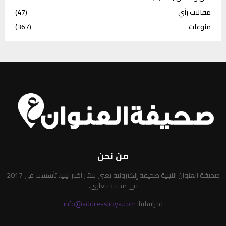
مقالات رأي
(47)
منوعات
(367)
من نحن
صحيفة العنوان الليبية صحيفة إلكترونية تعني بنشر أخبار ليبيا. تأسست في 2017
في مدينة بنغازي.
لمراسلتنا:
info@addresslibya.com