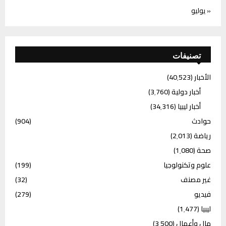
« يوليو
تصنيفات
الأخبار
(40٬523)
أخبار دولية
(3٬760)
أخبار ليبيا
(34٬316)
حوادث
(904)
رياضة
(2٬013)
صحة
(1٬080)
علوم وتكنولوجيا
(199)
غير مصنف
(32)
فيديو
(279)
ليبيا
(1٬477)
مال وأعمال
(3٬500)