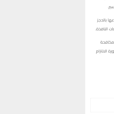
ير.
ها بالحجز
ت النافذة.
ومكافحة
ة الالتزام