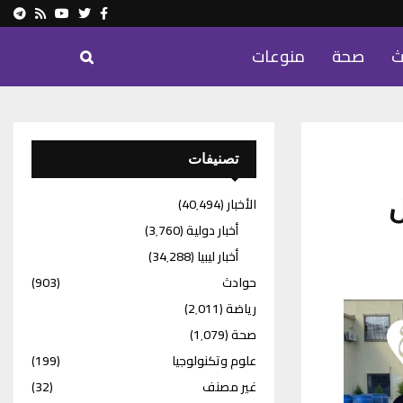
ram
Youtube
Rss
Twitter
Facebook
ث
صحة
منوعات
تصنيفات
الأخبار
(40٬494)
أخبار دولية
(3٬760)
أخبار ليبيا
(34٬288)
حوادث
(903)
رياضة
(2٬011)
صحة
(1٬079)
علوم وتكنولوجيا
(199)
غير مصنف
(32)