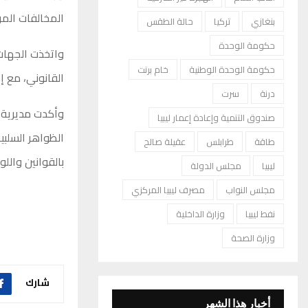
المخالفات المر
بنغازي
تركيا
حالة الطقس
حكومة الوحدة
واتخذت الجهات 
حكومة الوحدة الوطنية
خام برنت
القانوني، مع إ
درنة
سرت
وأكدت مديرية أ
صندوق التنمية وإعادة إعمار ليبيا
الظواهر السلبي
طاقة
طرابلس
عقيلة صالح
بالقوانين واللو
ليبيا
مجلس الدولة
مجلس النواب
مصرف ليبيا المركزي
نفط ليبيا
وزارة الداخلية
وزارة الصحة
شارك
أخبار هذا الشهر