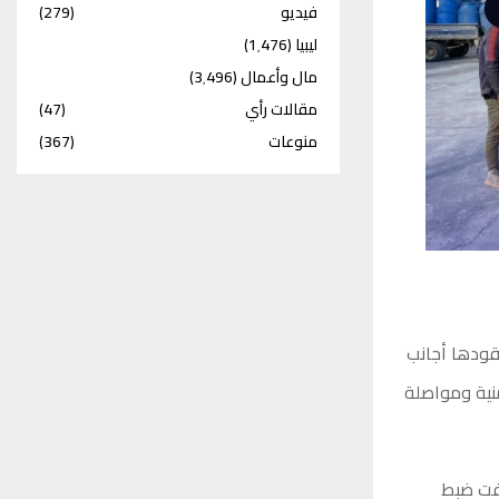
فيديو
(279)
ليبيا
(1٬476)
مال وأعمال
(3٬496)
مقالات رأي
(47)
منوعات
(367)
قودها أجانب
منية ومواصلة
فت ضبط