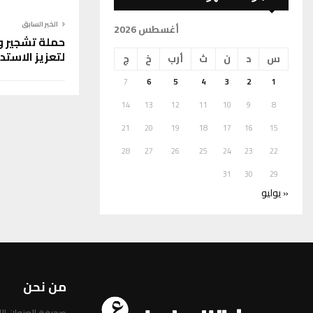
الخبر السابق
أغسطس 2026
حملة تشجير و
لتعزيز الاستدا
س
د
ن
ث
أرب
خ
ج
7
6
5
4
3
2
1
14
13
12
11
10
9
8
21
20
19
18
17
16
15
28
27
26
25
24
23
22
31
30
29
« يوليو
من نحن