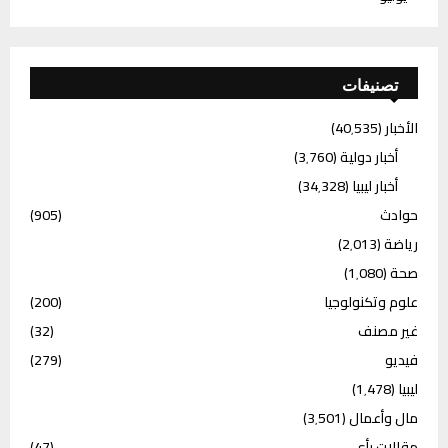
تصنيفات
الأخبار
(40٬535)
أخبار دولية
(3٬760)
أخبار ليبيا
(34٬328)
حوادث
(905)
رياضة
(2٬013)
صحة
(1٬080)
علوم وتكنولوجيا
(200)
غير مصنف
(32)
فيديو
(279)
ليبيا
(1٬478)
مال وأعمال
(3٬501)
مقالات رأي
(47)