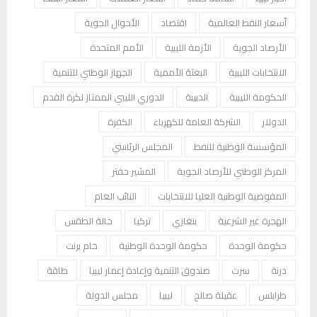
أسعار النفط العالمية
اقتصاد
الأحوال الجوية
الأرصاد الجوية
الأزمة الليبية
الأمم المتحدة
الانتخابات الليبية
البعثة الأممية
الجهاز الوطني للتنمية
الحكومة الليبية
الدبيبة
الدوري الليبي الممتاز لكرة القدم
الدولار
الشركة العامة للكهرباء
الكفرة
المؤسسة الوطنية للنفط
المجلس الرئاسي
المركز الوطني للأرصاد الجوية
المشير حفتر
المفوضية الوطنية العليا للانتخابات
النائب العام
الهجرة غير الشرعية
بنغازي
تركيا
حالة الطقس
حكومة الوحدة
حكومة الوحدة الوطنية
خام برنت
درنة
سرت
صندوق التنمية وإعادة إعمار ليبيا
طاقة
طرابلس
عقيلة صالح
ليبيا
مجلس الدولة