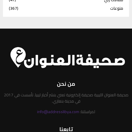
منوعات
(367)
من نحن
صحيفة العنوان الليبية صحيفة إلكترونية تعني بنشر أخبار ليبيا. تأسست في 2017
في مدينة بنغازي.
لمراسلتنا:
info@addresslibya.com
تابعنا