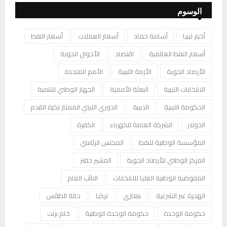
الوسوم
أخبار ليبيا
أسامة حماد
أسعار العملات
أسعار النفط
أسعار النفط العالمية
اقتصاد
الأحوال الجوية
الأرصاد الجوية
الأزمة الليبية
الأمم المتحدة
الانتخابات الليبية
البعثة الأممية
الجهاز الوطني للتنمية
الحكومة الليبية
الدبيبة
الدوري الليبي الممتاز لكرة القدم
الدولار
الشركة العامة للكهرباء
الكفرة
المؤسسة الوطنية للنفط
المجلس الرئاسي
المركز الوطني للأرصاد الجوية
المشير حفتر
المفوضية الوطنية العليا للانتخابات
النائب العام
الهجرة غير الشرعية
بنغازي
تركيا
حالة الطقس
حكومة الوحدة
حكومة الوحدة الوطنية
خام برنت