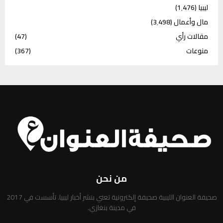
ليبيا
(1٬476)
مال وأعمال
(3٬498)
مقالات رأي
(47)
منوعات
(367)
من نحن
صحيفة العنوان الليبية صحيفة إلكترونية تعني بنشر أخبار ليبيا. تأسست في 2017
في مدينة بنغازي.