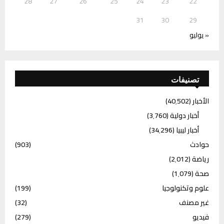
28
27
26
25
24
23
22
31
30
29
« يوليو
تصنيفات
الأخبار
(40٬502)
أخبار دولية
(3٬760)
أخبار ليبيا
(34٬296)
حوادث
(903)
رياضة
(2٬012)
صحة
(1٬079)
علوم وتكنولوجيا
(199)
غير مصنف
(32)
فيديو
(279)