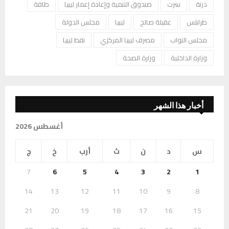
درنة
سرت
صندوق التنمية وإعادة إعمار ليبيا
طاقة
طرابلس
عقيلة صالح
ليبيا
مجلس الدولة
مجلس النواب
مصرف ليبيا المركزي
نفط ليبيا
وزارة الداخلية
وزارة الصحة
أخبار هذا الشهر
أغسطس 2026
س
د
ن
ث
أرب
خ
ج
7
6
5
4
3
2
1
14
13
12
11
10
9
8
21
20
19
18
17
16
15