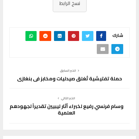
نسخ الرابط
شارك
الخبر السابق
حملة تفتيشية تُغلق صيدليات ومخابز في بنغازي
الخبر التالي
وسام فرنسي رفيع لخبراء آثار ليبيين تقديراً لجهودهم
العلمية