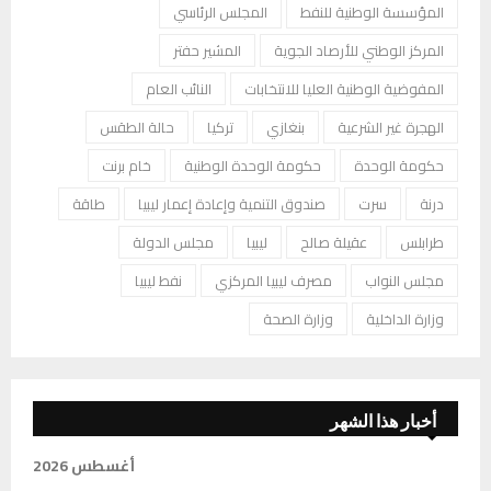
المؤسسة الوطنية للنفط
المجلس الرئاسي
المركز الوطني للأرصاد الجوية
المشير حفتر
المفوضية الوطنية العليا للانتخابات
النائب العام
الهجرة غير الشرعية
بنغازي
تركيا
حالة الطقس
حكومة الوحدة
حكومة الوحدة الوطنية
خام برنت
درنة
سرت
صندوق التنمية وإعادة إعمار ليبيا
طاقة
طرابلس
عقيلة صالح
ليبيا
مجلس الدولة
مجلس النواب
مصرف ليبيا المركزي
نفط ليبيا
وزارة الداخلية
وزارة الصحة
أخبار هذا الشهر
أغسطس 2026