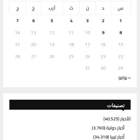
س
د
ن
ث
أرب
خ
ج
7
6
5
4
3
2
1
14
13
12
11
10
9
8
21
20
19
18
17
16
15
28
27
26
25
24
23
22
31
30
29
« يوليو
تصنيفات
الأخبار
(40٬525)
أخبار دولية
(3٬760)
أخبار ليبيا
(34٬318)