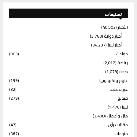
تصنيفات
الأخبار
(40٬503)
أخبار دولية
(3٬760)
أخبار ليبيا
(34٬297)
حوادث
(903)
رياضة
(2٬012)
صحة
(1٬079)
علوم وتكنولوجيا
(199)
غير مصنف
(32)
فيديو
(279)
ليبيا
(1٬476)
مال وأعمال
(3٬498)
مقالات رأي
(47)
منوعات
(367)