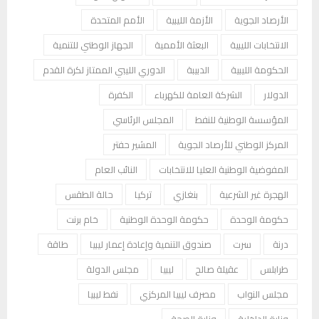
الأرصاد الجوية
الأزمة الليبية
الأمم المتحدة
الانتخابات الليبية
البعثة الأممية
الجهاز الوطني للتنمية
الحكومة الليبية
الدبيبة
الدوري الليبي الممتاز لكرة القدم
الدولار
الشركة العامة للكهرباء
الكفرة
المؤسسة الوطنية للنفط
المجلس الرئاسي
المركز الوطني للأرصاد الجوية
المشير حفتر
المفوضية الوطنية العليا للانتخابات
النائب العام
الهجرة غير الشرعية
بنغازي
تركيا
حالة الطقس
حكومة الوحدة
حكومة الوحدة الوطنية
خام برنت
درنة
سرت
صندوق التنمية وإعادة إعمار ليبيا
طاقة
طرابلس
عقيلة صالح
ليبيا
مجلس الدولة
مجلس النواب
مصرف ليبيا المركزي
نفط ليبيا