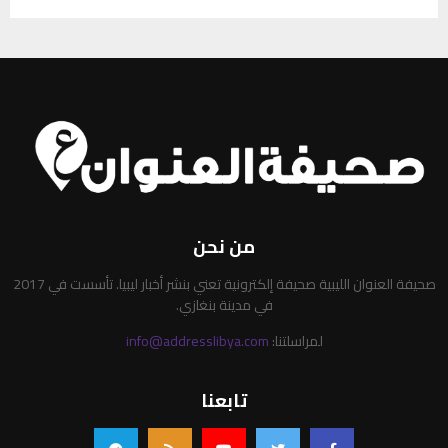
من نحن
صحيفة العنوان الليبية صحيفة إلكترونية تعني بنشر أخبار ليبيا. تأسست في 2017
في مدينة بنغازي.
لمراسلتنا:
info@addresslibya.com
تابعنا