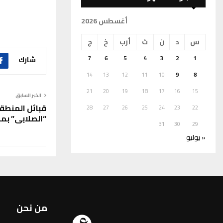
أغسطس 2026
س
د
ن
ث
أرب
خ
ج
شارك
7
6
5
4
3
2
1
14
13
12
11
10
9
8
21
20
19
18
17
16
15
الخبر السابق
قبائل المنط
28
27
26
25
24
23
22
“الصلابي” بم
31
30
29
« يوليو
من نحن