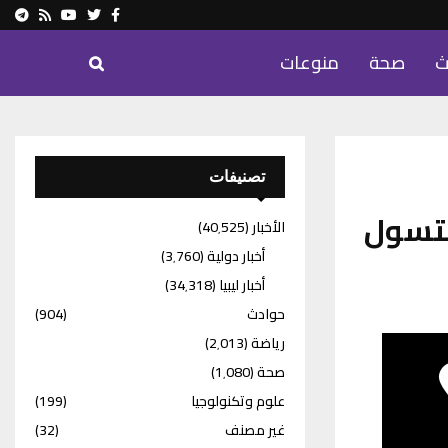
ram
Youtube
Rss
Twitter
Facebook
ث
صحة
منوعات
تصنيفات
لتسول
الأخبار
(40٬525)
أخبار دولية
(3٬760)
أخبار ليبيا
(34٬318)
حوادث
(904)
رياضة
(2٬013)
صحة
(1٬080)
علوم وتكنولوجيا
(199)
غير مصنف
(32)