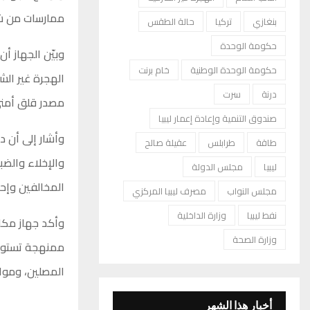
ممارسات من شأن
بنغازي
تركيا
حالة الطقس
حكومة الوحدة
وبيّن الجهاز أ
حكومة الوحدة الوطنية
خام برنت
الهجرة غير الش
درنة
سرت
مصدر قلق أمني
صندوق التنمية وإعادة إعمار ليبيا
وأشار إلى أن د
طاقة
طرابلس
عقيلة صالح
والإخلاء والض
ليبيا
مجلس الدولة
المخالفين وإحا
مجلس النواب
مصرف ليبيا المركزي
نفط ليبيا
وزارة الداخلية
وأكد جهاز مكا
وزارة الصحة
ممنهجة تستوجب 
المصلين، ومواج
أخبار هذا الشهر