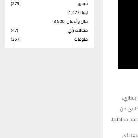
فيديو
(279)
ليبيا
(1٬477)
مال وأعمال
(3٬500)
مقالات رأي
(47)
منوعات
(367)
بنغازي،
كاوى من
عند مداخلها.
عًا لأي