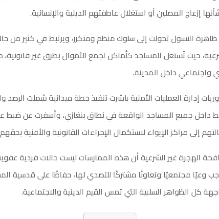
ها إزعاج المصلين أو استغلال عاطفتهم الدينية والإنسانية.
ن ظاهرة التسول تحولت إلى سلوك منظم ومتكرر، ويرتبط في كثير من حال
رعية، حيث تُستغل المساجد كأماكن لجمع الأموال بطرق غير قانونية، 
 واجتماعي داخل المدينة.
وريات إدارة العمليات الأمنية باشرت تنفيذ خطة ميدانية شملت الرصد وا
بط داخل جميع المساجد الواقعة في نطاق بنغازي، وأسفرت عن ضبط ع
لتهم إلى مراكز الإيواء لاستكمال الإجراءات القانونية والأمنية بحقهم.
فحة الهجرة غير الشرعية أن هذه الممارسات ليست حالات فردية عفوية
وعيًا مجتمعيًا وتعاونًا مشتركًا للتصدي لها، حفاظًا على قدسية ال
هة كل الظواهر السلبية التي تمس القيم الدينية والاجتماعية.